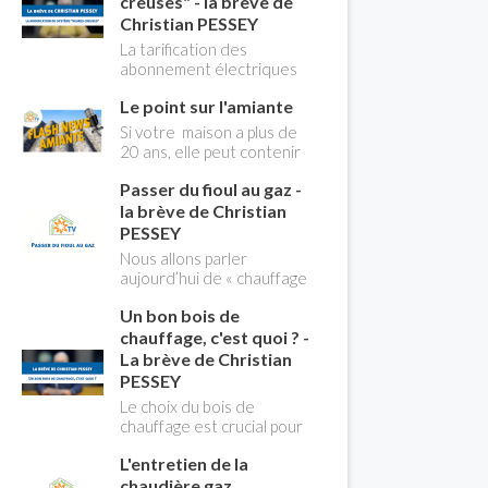
creuses" - la brève de
Christian PESSEY
La tarification des
abonnement électriques
comprend depuis
Le point sur l'amiante
longtemps deux
possibilités : heures
Si votre maison a plus de
pleines, heures creuses.
20 ans, elle peut contenir
Aujourd'hui Christian
des MCA (matériaux
PESSEY vous explique tout
Passer du fioul au gaz -
contenant de l'amiante) !
ce qu'il faut savoir sur la
Pas de panique, on fait le
la brève de Christian
nouvelle modification du
point dans notre flash
PESSEY
système "heures creuses"
news n°3 spéciale
Nous allons parler
qui concerne près de 15
Amiante et ses dangers
aujourd’hui de « chauffage
millions de Français !
avec Christian Pessey
». Et plus particulièrement
Un bon bois de
du changement d’énergie.
Nous allons aborder
chauffage, c'est quoi ? -
l’abandon du fioul au profit
La brève de Christian
du gaz.
PESSEY
Le choix du bois de
chauffage est crucial pour
assurer un bon
L'entretien de la
rendement énergétique
et limiter l'impact
chaudière gaz