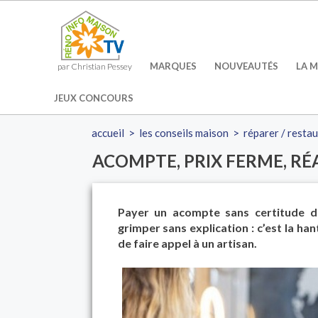
MARQUES
NOUVEAUTÉS
LA M
par Christian Pessey
JEUX CONCOURS
accueil
>
les conseils maison
>
réparer / resta
ACOMPTE, PRIX FERME, RÉ
Payer un acompte sans certitude de 
grimper sans explication : c’est la h
de faire appel à un artisan.