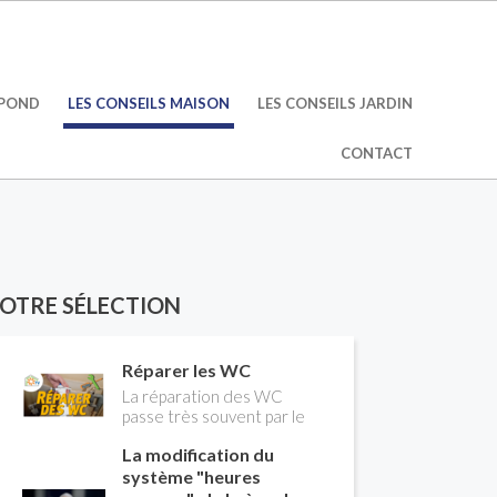
ÉPOND
LES CONSEILS MAISON
LES CONSEILS JARDIN
CONTACT
OTRE SÉLECTION
Réparer les WC
La réparation des WC
passe très souvent par le
remplacement du robinet
La modification du
flotteur. Tuto pour tout
vous expliquer
système "heures