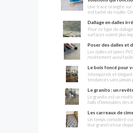
réponse est dans cet a
Une trace orangée sur un
est taché de rouille. On 
pas de solution. Pourtan
Dallage en dalles irr
des surfaces réputées
produits et gestes adapt
Pour ce type de dallage 
possible de retrouver u
surfaces soient plus imp
irrégulières que le carr
Poser des dalles et 
facile. Dans la plupart d
sur laquelle on pose un
Les dalles et lames PVC
dalles. Voici comment fa
revêtement aussi facile
aux dalles vinyle-amian
Le bois foncé pour vo
Attention : si vous dev
ne les déposez pas vou
Intemporels et élégants
spécialisée dans le dés
tendances sans jamais p
cependant les recouvrir
profondeur, caractère e
revêtement de sol.
Le granito : un revê
affirmant une véritable
Europe, ces teintes so
Le granito est un revêt
d’intérêt marqué.
halls d’immeubles des 
actuellement un vérita
Les carreaux de cime
minérale, sa facilité d'
désormais dans des int
Un temps considéré co
rénovation.
leur grand retour depu
cachet authentique, leu