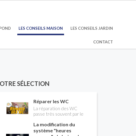
ÉPOND
LES CONSEILS MAISON
LES CONSEILS JARDIN
CONTACT
OTRE SÉLECTION
Réparer les WC
La réparation des WC
passe très souvent par le
remplacement du robinet
La modification du
flotteur. Tuto pour tout
vous expliquer
système "heures