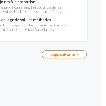
 joints à la barbotine
es décorateurs comme les particuliers.
paisseurs, pose ou encore motifs : tour
eaux de carrelage, il est possible de les
qui n’a rien perdu de son caractère.
 il est de tradition de les espacer légèrement
égulier entre eux, plus ou moins large (en
 dallage de sol : les méthodes
 utilisés), plus ou moins contrasté selon la
 d'un dallage au sol, en intérieure comme en
ticulièrement soignée. Au-delà de la
 il y a deux techniques de pose à bien
page suivante >