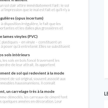
rticle.
 sol clair attire immédiatement l’œil : le sol
a l’impression que le mal est fait et qu'il n'y a
t, la rouille n’est pas une fatalité, même sur
égulières (opus incertum)
 délicates comme le marbre. Avec quelques
és et un peu de patience, il est tout à fait
à disposition irrégulière, le fait que les
n dallage propre et uniforme.
ortantes et les dalles plus grossières et
elage ne signifie pas que la pose en soit plus
de lames vinyles (PVC)
es cas, il est nécessaire d'établir une dalle en
e chape de mortier permettant de sceller les
 plastiques – en vinyle – constituent un
ire.
 à poser qu’à entretenir. Elles se substituent
te longtemps utilisées, interdites depuis 1997.
s sols intérieurs
ez déposer des dalles anciennes de ce type,
s-mêmes et consultez une entreprise
, les sols en bois foncé traversent les
amiantage pour le faire ! Vous pouvez
erdre de leur attrait. Ils apportent
 par d'autres dalles ou tout autre
t sophistication aux intérieurs, tout en
tement de sol qui redevient à la mode
 identité décorative. Aux États Unis et en
mbres connaissent aujourd’hui un regain
ement de sol original, souvent associé aux
immeubles haussmanniens. Il connaît
ble renouveau. On apprécie son aspect
nt, un carrelage très à la mode
entretien et sa grande résistance. On le trouve
L
érieurs contemporains mais aussi en
mme démodés, les carreaux de ciment font
is quelques années en décoration. Leur
rs couleurs profondes et leurs motifs