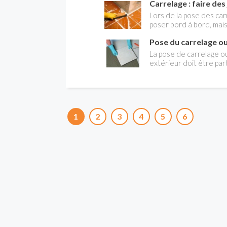
Carrelage : faire des
graphiques séduisent l
Composition, formats, é
Lors de la pose des carr
d’horizon d’un produit 
poser bord à bord, mais
pour réaliser un joint r
Pose du carrelage ou
fonction des croisillons
teinte des carreaux.
La pose de carrelage ou
extérieur doit être par
préparation du support,
connaître.
1
2
3
4
5
6