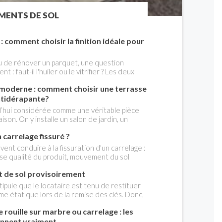
MENTS DE SOL
 : comment choisir la finition idéale pour
 de rénover un parquet, une question
: faut-il l'huiler ou le vitrifier ? Les deux
ois, mais elles le font de manière radicalement
 moderne : comment choisir une terrasse
onséquences concrètes sur le rendu,
 de réparer les dégâts du quotidien.
ntidérapante?
ences permet de faire un choix cohérent
d’hui considérée comme une véritable pièce
aque pièce, plutôt que de se fier uniquement
son. On y installe un salon de jardin, un
ne d’été ou un coin détente autour de la
carrelage fissuré ?
nt ne doit donc plus être pensé
i de l’habitation. Le carrelage extérieur
ent conduire à la fissuration d'un carrelage :
 bien à cette évolution. Il permet de créer
se qualité du produit, mouvement du sol
t et facile à entretenir, tout en offrant un
argiles - RGA), etc. Le solution de réparation
 de couleurs et d’effets de matière. Encore
t de sol provisoirement
ndent du niveau de la dégradation du
produit réellement adapté à l’extérieur et à la
 stipule que le locataire est tenu de restituer
t. Format des carreaux, classement
e état que lors de la remise des clés. Donc,
 au gel, pose collée ou sur plots: voici les
vêtement de sol, on doit l’enlever avant de
xaminer pour obtenir une terrasse aussi
 rouille sur marbre ou carrelage : les
ans abîmer le parquet s'il en est revêtu. Peut-
.
rovisoirement un revêtement de sol. La
onnent vraiment