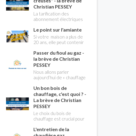
creuses" - la brève de
Christian PESSEY
La tarification des
abonnement électriques
comprend depuis
Le point sur l'amiante
longtemps deux
possibilités : heures
Si votre maison a plus de
pleines, heures creuses.
20 ans, elle peut contenir
Aujourd'hui Christian
des MCA (matériaux
PESSEY vous explique tout
Passer du fioul au gaz -
contenant de l'amiante) !
ce qu'il faut savoir sur la
Pas de panique, on fait le
la brève de Christian
nouvelle modification du
point dans notre flash
PESSEY
système "heures creuses"
news n°3 spéciale
Nous allons parler
qui concerne près de 15
Amiante et ses dangers
aujourd’hui de « chauffage
millions de Français !
avec Christian Pessey
». Et plus particulièrement
Un bon bois de
du changement d’énergie.
Nous allons aborder
chauffage, c'est quoi ? -
l’abandon du fioul au profit
La brève de Christian
du gaz.
PESSEY
Le choix du bois de
chauffage est crucial pour
assurer un bon
L'entretien de la
rendement énergétique
et limiter l'impact
chaudière gaz