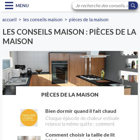
MENU
accueil
>
les conseils maison
>
pièces de la maison
LES CONSEILS MAISON : PIÈCES DE LA
MAISON
PIÈCES DE LA MAISON
Bien dormir quand il fait chaud
Chaque épisode de chaleur estivale
relance la même quête : comment
retrouver des nuits réparatrices ? Si
Comment choisir la taille de lit
beaucoup de Français investissent