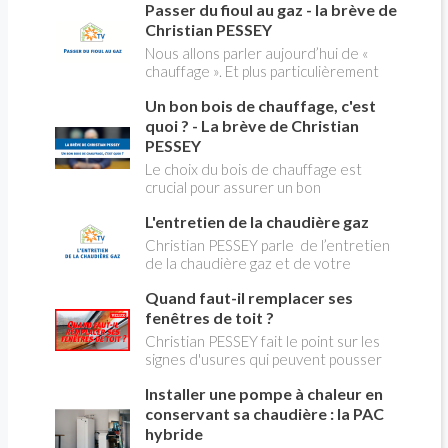
creuses" qui concerne près de 15
Passer du fioul au gaz - la brève de
panique, on fait le point dans notre
millions de Français !
flash news n°3 spéciale Amiante et
Christian PESSEY
ses dangers avec Christian Pessey
Nous allons parler aujourd’hui de «
chauffage ». Et plus particulièrement
du changement d’énergie. Nous allons
Un bon bois de chauffage, c'est
aborder l’abandon du fioul au profit du
gaz.
quoi ? - La brève de Christian
PESSEY
Le choix du bois de chauffage est
crucial pour assurer un bon
rendement énergétique et limiter
L'entretien de la chaudière gaz
l'impact environnemental. Mais
comment reconnaître un bois de
Christian PESSEY parle de l’entretien
qualité ? Plusieurs critères entrent en
de la chaudière gaz et de votre
jeu : le type d'essence, le taux
système de chauffage central. Si vous
d'humidité, la densité et la saison de
Quand faut-il remplacer ses
avez un système par radiateurs ou un
coupe.
plancher chauffant, qui sont alimentés
fenêtres de toit ?
par une chaudière au gaz, vous devez
Christian PESSEY fait le point sur les
faire entretenir celle-ci une fois par
signes d'usures qui peuvent pousser
an, que vous soyez locataire ou
au remplacement des fenêtres de
propriétaire occupant. C’est la même
Installer une pompe à chaleur en
toit. En remplaçant vos fenêtre de toit
chose pour un chauffe-bains au gaz.
vous ferez des économies de
conservant sa chaudière : la PAC
C’est une obligation légale. Si vous ne
chauffage et vous améliorerez le
hybride
le faites pas, votre responsabilité