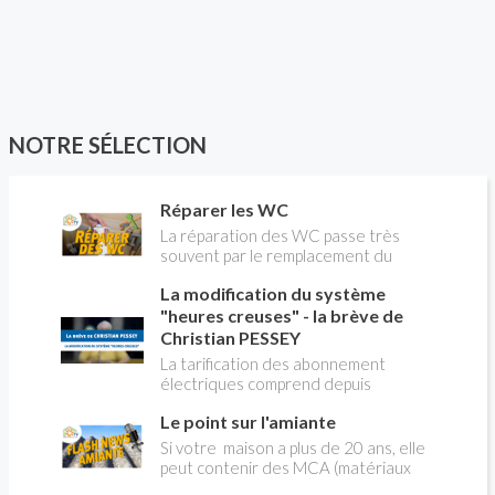
NOTRE SÉLECTION
Réparer les WC
La réparation des WC passe très
souvent par le remplacement du
robinet flotteur. Tuto pour tout vous
La modification du système
expliquer
"heures creuses" - la brève de
Christian PESSEY
La tarification des abonnement
électriques comprend depuis
longtemps deux possibilités : heures
Le point sur l'amiante
pleines, heures creuses. Aujourd'hui
Christian PESSEY vous explique tout
Si votre maison a plus de 20 ans, elle
ce qu'il faut savoir sur la nouvelle
peut contenir des MCA (matériaux
modification du système "heures
contenant de l'amiante) ! Pas de