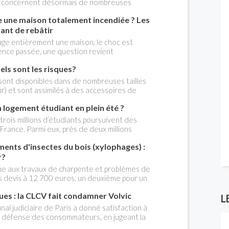
ge concernent désormais de nombreuses
s principaux dispositifs mis en place.
aque été. Avant d'arroser votre pelouse ,
e une maison totalement incendiée ? Les
 votre potager , il est essentiel de connaître
 votre domicile.
vant de rebâtir
age entièrement une maison, le choc est
gence passée, une question revient
ssible de reconstruire exactement la même
uels sont les risques?
 est généralement oui, mais plusieurs règles
anisme et d'assurance peuvent compliquer le
 sont disponibles dans de nombreuses tailles
les travaux, mieux vaut connaître les
r) et sont assimilés à des accessoires de
les.
 l'on achète sur un coup de cœur dès qu'il
logement étudiant en plein été ?
. Elles ne sont soumises à aucune règles de
uit à de nombreux accidents chaque année, car
rois millions d’étudiants poursuivent des
ts. Voici les principaux dangers à prendre en
rance. Parmi eux, près de deux millions
accidents, qui peuvent être mortels.
t un logement, quand seulement 400 000
ents d'insectes du bois (xylophages) :
nt spécifiquement destinées². Cette équation
forte concurrence, particulièrement dans les
r?
res. Dans un marché ultra-tendu, Catella
ue aux travaux de charpente et problèmes de
e de la commercialisation de biens neufs ou
es devis à 12 700 euros, un deuxième pour un
seils pour optimiser ses chances de trouver un
bois sur plancher à 31 000 euros. Pouvez me
ques : la CLCV fait condamner Volvic
 faire? Martine
L
unal judiciaire de Paris a donné satisfaction à
e défense des consommateurs, en jugeant la
 vertes de la société Volvic comme relevant