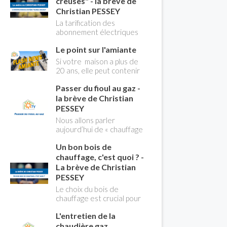
creuses" - la brève de
Christian PESSEY
La tarification des
abonnement électriques
comprend depuis
Le point sur l'amiante
longtemps deux
possibilités : heures
Si votre maison a plus de
pleines, heures creuses.
20 ans, elle peut contenir
Aujourd'hui Christian
des MCA (matériaux
PESSEY vous explique tout
Passer du fioul au gaz -
contenant de l'amiante) !
ce qu'il faut savoir sur la
Pas de panique, on fait le
la brève de Christian
nouvelle modification du
point dans notre flash
PESSEY
système "heures creuses"
news n°3 spéciale
Nous allons parler
qui concerne près de 15
Amiante et ses dangers
aujourd’hui de « chauffage
millions de Français !
avec Christian Pessey
». Et plus particulièrement
Un bon bois de
du changement d’énergie.
Nous allons aborder
chauffage, c'est quoi ? -
l’abandon du fioul au profit
La brève de Christian
du gaz.
PESSEY
Le choix du bois de
chauffage est crucial pour
assurer un bon
L'entretien de la
rendement énergétique
et limiter l'impact
chaudière gaz