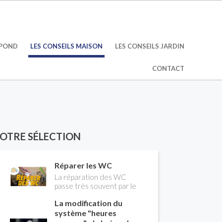
ÉPOND
LES CONSEILS MAISON
LES CONSEILS JARDIN
CONTACT
OTRE SÉLECTION
Réparer les WC
La réparation des WC
passe très souvent par le
remplacement du robinet
La modification du
flotteur. Tuto pour tout
vous expliquer
système "heures