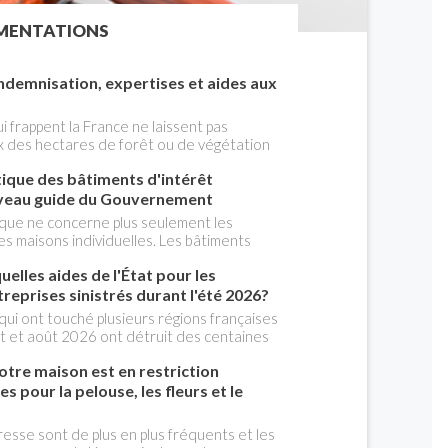
MENTATIONS
indemnisation, expertises et aides aux
i frappent la France ne laissent pas
 des hectares de forêt ou de végétation
 ont été endommagées ou totalement
ique des bâtiments d'intérêt
s évacués et des familles privées de
times commence alors une autre épreuve :
ouveau guide du Gouvernement
aide , faire constater les dégâts et parvenir
que ne concerne plus seulement les
te.
s maisons individuelles. Les bâtiments
ntérêt patrimonial , qu'ils soient protégés ou
quelles aides de l'État pour les
s par leur architecture, sont eux aussi
 consommation d'énergie. Pour accompagner
ntreprises sinistrés durant l'été 2026?
 professionnels, les ministères de la Culture
qui ont touché plusieurs régions françaises
e Cerema, viennent de publier un Guide
let et août 2026 ont détruit des centaines
tion énergétique des bâtiments d'intérêt
ations agricoles et de locaux professionnels.
ent constitue une référence pour mener des
tre maison est en restriction
égâts, le gouvernement a annoncé une série
t en préservant les qualités architecturales
elles destinées à accompagner les
s pour la pelouse, les fleurs et le
prises et les indépendants dans les semaines
 Accélération des indemnisations, reports de
esse sont de plus en plus fréquents et les
ancières d'urgence ou encore allègements