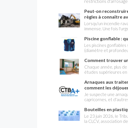
restrictions d'arrosa
fiscaux figurent parmi le
communes françaises ch
Peut-on reconstruir
vos massifs de fleurs ou
les règles applicables à
règles à connaître a
Lorsqu'un incendie rav
immense. Une fois l'ur
rapidement : est-il po
Piscine gonflable : q
habitation ? La réponse
administratives, d'urb
Les piscines gonflables
projet. Avant de lancer 
(diamètre et profondeu
démarches indispensab
loisirs inoffensifs, que
Comment trouver un 
commence à faire chaud
sécurité , ce qui cond
Chaque année, plus de t
ce ne sont pas des joue
études supérieures en F
compte pour éviter les 
recherchent activemen
Arnaques aux traitem
places environ leur so
impossible génère une 
comment les déjoue
métropoles universitai
Je suspecte une arnaq
Residential (spécialist
capricornes, et d'autr
anciens) livre cinq con
problèmes de bêtes du 
hébergement étudiant.
Bouteilles en plasti
conseiller? Que dois-je
Le 23 juin 2026, le Trib
la CLCV, association d
plupart des allégations