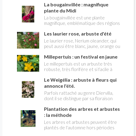
très décoratives, parfois solitaires,
La bougainvillée : magnifique
également très décorative. Peut
parfois en grappes
devenir envahissant.
plante du Midi
La bougainvillée est une plante
magnifique, emblématique des régions
méditerranéennes. Sa "floraison" est
Les laurier rose, arbuste d'été
en fait le développement de bractées
de couleur vive, rouge, rose ou
Le laurier rose, ​Nerium oleander, qui
violette. Idéale pour habiller un mur,
peut aussi être blanc, jaune, orange ou
une pergola, etc.
rouge, est un arbuste d'été par
Millepertuis : un festival en jaune
excellence. Peu exigeant, il fleurit
abondamment de juillet à septembre.
Le millepertuis est un arbuste très
C'est un arbuste décoratif dense,
robuste, très florifère et si facile à
mesurant 3 à 5 m de haut. Il possède
cultiver qu'il peut devenir envahissant.
de longues feuilles lancéolées
Le Weigélia : arbuste à fleurs qui
Sa floraison est abondante pendnant
opposées, au limbe paraissant
tout l'été.
annonce l'été.
recouvert de cire. origine
Parfois rattaché au genre Diervilla,
méditerranéenne. Fleurs estivales
dont il se distingue par sa floraison
roses dans l’espèce type, à cinq
blanche, rose ou rouge, le weigelia est
pétales, ressemblant à celles de la
Plantation des arbres et arbustes
un arbuste à longs rameaux étalés.
pervenche, groupées en bouquets
Feuilles opposées à bord
: la méthode
terminaux.
dentelé.Fleurs en forme d’entonnoir,
Les arbres et arbustes peuvent être
solitaires ou groupées en cymes. C'est
plantés de l'automne hors périodes
l'un des arbustes à fleurs d'été les plus
de gel. Une plantation tardive évite ce