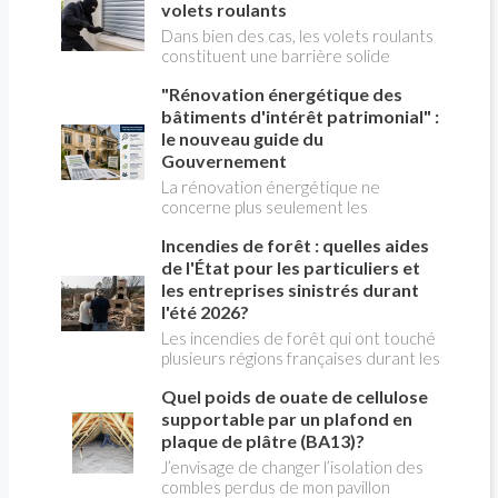
volets roulants
Pompes à Chaleur), répond aux
questions de Christian PESSEY,
Dans bien des cas, les volets roulants
journaliste de la construction, en
constituent une barrière solide
charge de l'émission LA MAISON DE
contre les cambriolages. partant du
"Rénovation énergétique des
CHRISTIAN TV sur RÉNO-INFO-
principe qu'il est plus facile de
MAISON.com et les plateformes de
s'attaquer à des volets battants qu'à
bâtiments d'intérêt patrimonial" :
podcast.
des volets roulants, ils sont pourtant
le nouveau guide du
plus dissuasifs que ces derniers. Ils
Gouvernement
sont complémentaires des classiques
La rénovation énergétique ne
serrures et portes blindées .
concerne plus seulement les
logements récents ou les maisons
Incendies de forêt : quelles aides
individuelles. Les bâtiments anciens
présentant un intérêt patrimonial ,
de l'État pour les particuliers et
qu'ils soient protégés ou simplement
les entreprises sinistrés durant
remarquables par leur architecture,
l'été 2026?
sont eux aussi appelés à réduire leur
Les incendies de forêt qui ont touché
consommation d'énergie. Pour
plusieurs régions françaises durant les
accompagner les propriétaires et les
mois de juillet et août 2026 ont
professionnels, les ministères de la
Quel poids de ouate de cellulose
détruit des centaines d'habitations,
Culture et du Logement, avec le
d'exploitations agricoles et de locaux
supportable par un plafond en
Cerema, viennent de publier un Guide
professionnels. Face à l'ampleur des
plaque de plâtre (BA13)?
pratique sur la rénovation
dégâts, le gouvernement a annoncé
énergétique des bâtiments d'intérêt
J’envisage de changer l’isolation des
une série de mesures exceptionnelles
patrimonial . Ce document constitue
combles perdus de mon pavillon
destinées à accompagner les