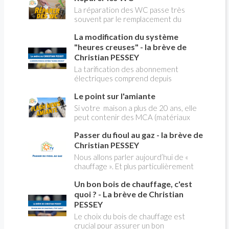
La réparation des WC passe très
souvent par le remplacement du
robinet flotteur. Tuto pour tout vous
La modification du système
expliquer
"heures creuses" - la brève de
Christian PESSEY
La tarification des abonnement
électriques comprend depuis
longtemps deux possibilités : heures
Le point sur l'amiante
pleines, heures creuses. Aujourd'hui
Christian PESSEY vous explique tout
Si votre maison a plus de 20 ans, elle
ce qu'il faut savoir sur la nouvelle
peut contenir des MCA (matériaux
modification du système "heures
contenant de l'amiante) ! Pas de
creuses" qui concerne près de 15
Passer du fioul au gaz - la brève de
panique, on fait le point dans notre
millions de Français !
flash news n°3 spéciale Amiante et
Christian PESSEY
ses dangers avec Christian Pessey
Nous allons parler aujourd’hui de «
chauffage ». Et plus particulièrement
du changement d’énergie. Nous allons
Un bon bois de chauffage, c'est
aborder l’abandon du fioul au profit du
gaz.
quoi ? - La brève de Christian
PESSEY
Le choix du bois de chauffage est
crucial pour assurer un bon