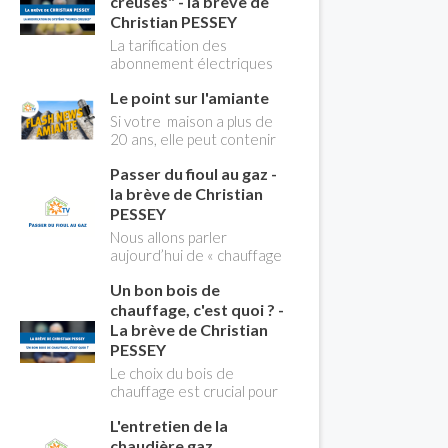
creuses" - la brève de
Christian PESSEY
La tarification des
abonnement électriques
comprend depuis
Le point sur l'amiante
longtemps deux
possibilités : heures
Si votre maison a plus de
pleines, heures creuses.
20 ans, elle peut contenir
Aujourd'hui Christian
des MCA (matériaux
PESSEY vous explique tout
Passer du fioul au gaz -
contenant de l'amiante) !
ce qu'il faut savoir sur la
Pas de panique, on fait le
la brève de Christian
nouvelle modification du
point dans notre flash
PESSEY
système "heures creuses"
news n°3 spéciale
Nous allons parler
qui concerne près de 15
Amiante et ses dangers
aujourd’hui de « chauffage
millions de Français !
avec Christian Pessey
». Et plus particulièrement
Un bon bois de
du changement d’énergie.
Nous allons aborder
chauffage, c'est quoi ? -
l’abandon du fioul au profit
La brève de Christian
du gaz.
PESSEY
Le choix du bois de
chauffage est crucial pour
assurer un bon
L'entretien de la
rendement énergétique
et limiter l'impact
chaudière gaz