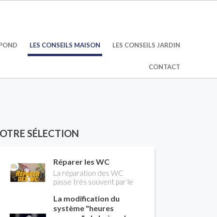
ÉPOND
LES CONSEILS MAISON
LES CONSEILS JARDIN
CONTACT
OTRE SÉLECTION
Réparer les WC
La réparation des WC
passe très souvent par le
remplacement du robinet
La modification du
flotteur. Tuto pour tout
vous expliquer
système "heures