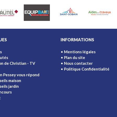
UES
INFORMATIONS
s
Mentions légales
utés
Plan du site
on de Christian - TV
Nous contacter
Politique Confidentialité
an Pessey vous répond
seils maison
eils jardin
ncours
t