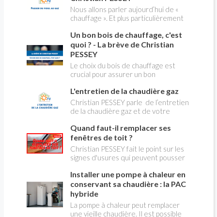
ses dangers avec Christian Pessey
Nous allons parler aujourd’hui de «
chauffage ». Et plus particulièrement
du changement d’énergie. Nous allons
Un bon bois de chauffage, c'est
aborder l’abandon du fioul au profit du
gaz.
quoi ? - La brève de Christian
PESSEY
Le choix du bois de chauffage est
crucial pour assurer un bon
rendement énergétique et limiter
L'entretien de la chaudière gaz
l'impact environnemental. Mais
comment reconnaître un bois de
Christian PESSEY parle de l’entretien
qualité ? Plusieurs critères entrent en
de la chaudière gaz et de votre
jeu : le type d'essence, le taux
système de chauffage central. Si vous
d'humidité, la densité et la saison de
Quand faut-il remplacer ses
avez un système par radiateurs ou un
coupe.
plancher chauffant, qui sont alimentés
fenêtres de toit ?
par une chaudière au gaz, vous devez
Christian PESSEY fait le point sur les
faire entretenir celle-ci une fois par
signes d'usures qui peuvent pousser
an, que vous soyez locataire ou
au remplacement des fenêtres de
propriétaire occupant. C’est la même
Installer une pompe à chaleur en
toit. En remplaçant vos fenêtre de toit
chose pour un chauffe-bains au gaz.
vous ferez des économies de
conservant sa chaudière : la PAC
C’est une obligation légale. Si vous ne
chauffage et vous améliorerez le
hybride
le faites pas, votre responsabilité
confort des combles qui en sont
La pompe à chaleur peut remplacer
pourra être engagée en cas
équipées.
une vieille chaudière. Il est possible
d’accident, et vous ne serez pas