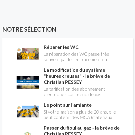
NOTRE SÉLECTION
Réparer les WC
La réparation des WC passe très
souvent par le remplacement du
robinet flotteur. Tuto pour tout vous
La modification du système
expliquer
"heures creuses" - la brève de
Christian PESSEY
La tarification des abonnement
électriques comprend depuis
longtemps deux possibilités : heures
Le point sur l'amiante
pleines, heures creuses. Aujourd'hui
Christian PESSEY vous explique tout
Si votre maison a plus de 20 ans, elle
ce qu'il faut savoir sur la nouvelle
peut contenir des MCA (matériaux
modification du système "heures
contenant de l'amiante) ! Pas de
creuses" qui concerne près de 15
Passer du fioul au gaz - la brève de
panique, on fait le point dans notre
millions de Français !
flash news n°3 spéciale Amiante et
Christian PESSEY