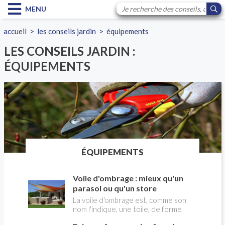
MENU
accueil
>
les conseils jardin
>
équipements
LES CONSEILS JARDIN :
ÉQUIPEMENTS
ÉQUIPEMENTS
Voile d'ombrage : mieux qu'un
parasol ou qu'un store
La voile d'ombrage est, comme son
nom l'indique, une toile, de forme
triangulaire ,rappelant une voile de