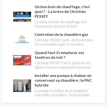
du changement d’énergie. Nous allons
Un bon bois de chauffage, c'est
aborder l’abandon du fioul au profit du
gaz.
quoi ? - La brève de Christian
PESSEY
Le choix du bois de chauffage est
crucial pour assurer un bon
rendement énergétique et limiter
L'entretien de la chaudière gaz
l'impact environnemental. Mais
comment reconnaître un bois de
Christian PESSEY parle de l’entretien
qualité ? Plusieurs critères entrent en
de la chaudière gaz et de votre
jeu : le type d'essence, le taux
système de chauffage central. Si vous
d'humidité, la densité et la saison de
Quand faut-il remplacer ses
avez un système par radiateurs ou un
coupe.
plancher chauffant, qui sont alimentés
fenêtres de toit ?
par une chaudière au gaz, vous devez
Christian PESSEY fait le point sur les
faire entretenir celle-ci une fois par
signes d'usures qui peuvent pousser
an, que vous soyez locataire ou
au remplacement des fenêtres de
propriétaire occupant. C’est la même
Installer une pompe à chaleur en
toit. En remplaçant vos fenêtre de toit
chose pour un chauffe-bains au gaz.
vous ferez des économies de
conservant sa chaudière : la PAC
C’est une obligation légale. Si vous ne
chauffage et vous améliorerez le
hybride
le faites pas, votre responsabilité
confort des combles qui en sont
La pompe à chaleur peut remplacer
pourra être engagée en cas
équipées.
une vieille chaudière. Il est possible
d’accident, et vous ne serez pas
aussi de combiner une PAC avec
couvert par votre assurance.
l'énergie initialement utilisée (gaz ou