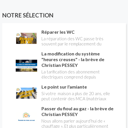
NOTRE SÉLECTION
Réparer les WC
La réparation des WC passe très
souvent par le remplacement du
robinet flotteur. Tuto pour tout vous
La modification du système
expliquer
"heures creuses" - la brève de
Christian PESSEY
La tarification des abonnement
électriques comprend depuis
longtemps deux possibilités : heures
Le point sur l'amiante
pleines, heures creuses. Aujourd'hui
Christian PESSEY vous explique tout
Si votre maison a plus de 20 ans, elle
ce qu'il faut savoir sur la nouvelle
peut contenir des MCA (matériaux
modification du système "heures
contenant de l'amiante) ! Pas de
creuses" qui concerne près de 15
Passer du fioul au gaz - la brève de
panique, on fait le point dans notre
millions de Français !
flash news n°3 spéciale Amiante et
Christian PESSEY
ses dangers avec Christian Pessey
Nous allons parler aujourd’hui de «
chauffage ». Et plus particulièrement