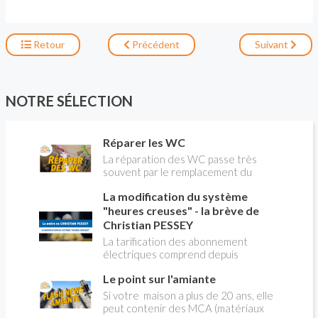
Retour
Précédent
Suivant
NOTRE SÉLECTION
Réparer les WC
La réparation des WC passe très
souvent par le remplacement du
robinet flotteur. Tuto pour tout vous
La modification du système
expliquer
"heures creuses" - la brève de
Christian PESSEY
La tarification des abonnement
électriques comprend depuis
longtemps deux possibilités : heures
Le point sur l'amiante
pleines, heures creuses. Aujourd'hui
Christian PESSEY vous explique tout
Si votre maison a plus de 20 ans, elle
ce qu'il faut savoir sur la nouvelle
peut contenir des MCA (matériaux
modification du système "heures