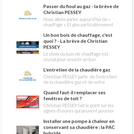
contenant de l'amiante) ! Pas de
creuses" qui concerne près de 15
Passer du fioul au gaz - la brève de
panique, on fait le point dans notre
millions de Français !
flash news n°3 spéciale Amiante et
Christian PESSEY
ses dangers avec Christian Pessey
Nous allons parler aujourd’hui de «
chauffage ». Et plus particulièrement
du changement d’énergie. Nous allons
Un bon bois de chauffage, c'est
aborder l’abandon du fioul au profit du
gaz.
quoi ? - La brève de Christian
PESSEY
Le choix du bois de chauffage est
crucial pour assurer un bon
rendement énergétique et limiter
L'entretien de la chaudière gaz
l'impact environnemental. Mais
comment reconnaître un bois de
Christian PESSEY parle de l’entretien
qualité ? Plusieurs critères entrent en
de la chaudière gaz et de votre
jeu : le type d'essence, le taux
système de chauffage central. Si vous
d'humidité, la densité et la saison de
Quand faut-il remplacer ses
avez un système par radiateurs ou un
coupe.
plancher chauffant, qui sont alimentés
fenêtres de toit ?
par une chaudière au gaz, vous devez
Christian PESSEY fait le point sur les
faire entretenir celle-ci une fois par
signes d'usures qui peuvent pousser
an, que vous soyez locataire ou
au remplacement des fenêtres de
propriétaire occupant. C’est la même
Installer une pompe à chaleur en
toit. En remplaçant vos fenêtre de toit
chose pour un chauffe-bains au gaz.
vous ferez des économies de
conservant sa chaudière : la PAC
C’est une obligation légale. Si vous ne
chauffage et vous améliorerez le
hybride