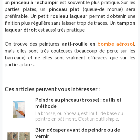
un
pinceau à rechampir
est souvent le plus pratique. Sur les
parties plates, un
pinceau plat
(queue-de morue) sera
préférable. Un petit
rouleau laqueur
permet d’obtenir une
finition plus régulière sans laisser trop de traces. Un
tampon
laqueur étroit
est aussi très pratique
On trouve des peintures
anti-rouille en
bombe aérosol
,
mais elles sont très couteuses (beaucoup de perte sur les
barreaux) et ne elles sont vraiment efficaces que sur les
parties plates.
Ces articles peuvent vous intéresser :
Peindre au pinceau (brosse) : outils et
méthode
La brosse, ou pinceau, est l'outil de base du
peintre en bâtiment. C'est un outil simple,
relativement facile à utiliser, qui convient pour
Bien décaper avant de peindre ou de
tous les types de peintures, mates, satinée et
surtout brillante (laques). Plusieurs font partie
vernir