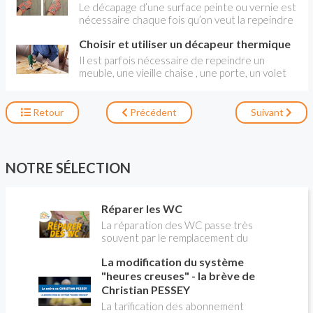
du matériel du peintre amateur . Outils
Le décapage d’une surface peinte ou vernie est
recommandés
nécessaire chaque fois qu’on veut la repeindre
ou la vernir. On a le choix entre des méthodes
Choisir et utiliser un décapeur thermique
chimique ou thermique. La première, plus simple,
demande aussi des précautions, le produit
Il est parfois nécessaire de repeindre un
étant très corrosif. Pour la seconde, il faut
meuble, une vieille chaise , une porte, un volet
veiller à ne pas brûler le support et à ne pas se
ou un lambris peint ou vernis, il faut les décaper.
brûler soi-même. Voici les bonnes méthodes.
Quand on répugne à utiliser un décapant
chimique, agressif pour l'environnement et non
Retour
Précédent
Suivant
sans danger, il est possible de se servir de la
chaleur d’un décapeur thermique.
NOTRE SÉLECTION
Réparer les WC
La réparation des WC passe très
souvent par le remplacement du
robinet flotteur. Tuto pour tout vous
La modification du système
expliquer
"heures creuses" - la brève de
Christian PESSEY
La tarification des abonnement