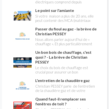
électriques comprend depuis
longtemps deux possibilités : heures
Le point sur l'amiante
pleines, heures creuses. Aujourd'hui
Christian PESSEY vous explique tout
Si votre maison a plus de 20 ans, elle
ce qu'il faut savoir sur la nouvelle
peut contenir des MCA (matériaux
modification du système "heures
contenant de l'amiante) ! Pas de
creuses" qui concerne près de 15
Passer du fioul au gaz - la brève de
panique, on fait le point dans notre
millions de Français !
flash news n°3 spéciale Amiante et
Christian PESSEY
ses dangers avec Christian Pessey
Nous allons parler aujourd’hui de «
chauffage ». Et plus particulièrement
du changement d’énergie. Nous allons
Un bon bois de chauffage, c'est
aborder l’abandon du fioul au profit du
gaz.
quoi ? - La brève de Christian
PESSEY
Le choix du bois de chauffage est
crucial pour assurer un bon
rendement énergétique et limiter
L'entretien de la chaudière gaz
l'impact environnemental. Mais
comment reconnaître un bois de
Christian PESSEY parle de l’entretien
qualité ? Plusieurs critères entrent en
de la chaudière gaz et de votre
jeu : le type d'essence, le taux
système de chauffage central. Si vous
d'humidité, la densité et la saison de
Quand faut-il remplacer ses
avez un système par radiateurs ou un
coupe.
plancher chauffant, qui sont alimentés
fenêtres de toit ?
par une chaudière au gaz, vous devez