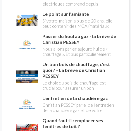
électriques comprend depuis
longtemps deux possibilités : heures
Le point sur l'amiante
pleines, heures creuses. Aujourd'hui
Christian PESSEY vous explique tout
Si votre maison a plus de 20 ans, elle
ce qu'il faut savoir sur la nouvelle
peut contenir des MCA (matériaux
modification du système "heures
contenant de l'amiante) ! Pas de
creuses" qui concerne près de 15
Passer du fioul au gaz - la brève de
panique, on fait le point dans notre
millions de Français !
flash news n°3 spéciale Amiante et
Christian PESSEY
ses dangers avec Christian Pessey
Nous allons parler aujourd’hui de «
chauffage ». Et plus particulièrement
du changement d’énergie. Nous allons
Un bon bois de chauffage, c'est
aborder l’abandon du fioul au profit du
gaz.
quoi ? - La brève de Christian
PESSEY
Le choix du bois de chauffage est
crucial pour assurer un bon
rendement énergétique et limiter
L'entretien de la chaudière gaz
l'impact environnemental. Mais
comment reconnaître un bois de
Christian PESSEY parle de l’entretien
qualité ? Plusieurs critères entrent en
de la chaudière gaz et de votre
jeu : le type d'essence, le taux
système de chauffage central. Si vous
d'humidité, la densité et la saison de
Quand faut-il remplacer ses
avez un système par radiateurs ou un
coupe.
plancher chauffant, qui sont alimentés
fenêtres de toit ?