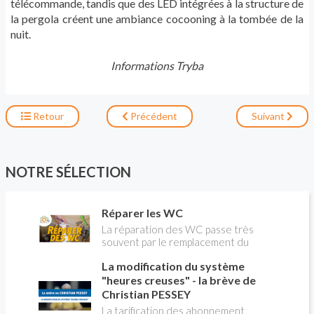
télécommande, tandis que des LED intégrées à la structure de
la pergola créent une ambiance cocooning à la tombée de la
nuit.
Informations Tryba
Retour
Précédent
Suivant
NOTRE SÉLECTION
Réparer les WC
La réparation des WC passe très
souvent par le remplacement du
robinet flotteur. Tuto pour tout vous
La modification du système
expliquer
"heures creuses" - la brève de
Christian PESSEY
La tarification des abonnement