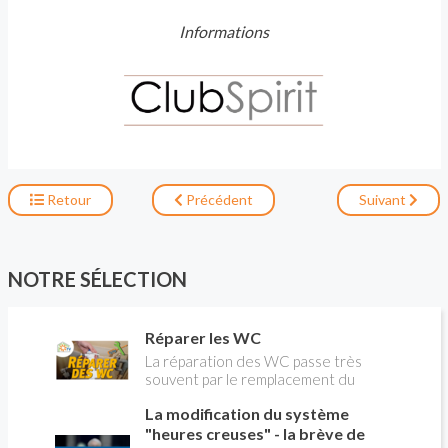
Informations
Retour
Précédent
Suivant
NOTRE SÉLECTION
Réparer les WC
La réparation des WC passe très
souvent par le remplacement du
robinet flotteur. Tuto pour tout vous
La modification du système
expliquer
"heures creuses" - la brève de