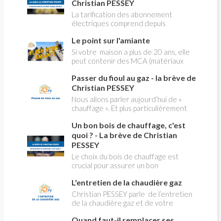
Christian PESSEY
La tarification des abonnement
électriques comprend depuis
longtemps deux possibilités : heures
Le point sur l'amiante
pleines, heures creuses. Aujourd'hui
Christian PESSEY vous explique tout
Si votre maison a plus de 20 ans, elle
ce qu'il faut savoir sur la nouvelle
peut contenir des MCA (matériaux
modification du système "heures
contenant de l'amiante) ! Pas de
creuses" qui concerne près de 15
Passer du fioul au gaz - la brève de
panique, on fait le point dans notre
millions de Français !
flash news n°3 spéciale Amiante et
Christian PESSEY
ses dangers avec Christian Pessey
Nous allons parler aujourd’hui de «
chauffage ». Et plus particulièrement
du changement d’énergie. Nous allons
Un bon bois de chauffage, c'est
aborder l’abandon du fioul au profit du
gaz.
quoi ? - La brève de Christian
PESSEY
Le choix du bois de chauffage est
crucial pour assurer un bon
rendement énergétique et limiter
L'entretien de la chaudière gaz
l'impact environnemental. Mais
comment reconnaître un bois de
Christian PESSEY parle de l’entretien
qualité ? Plusieurs critères entrent en
de la chaudière gaz et de votre
jeu : le type d'essence, le taux
système de chauffage central. Si vous
d'humidité, la densité et la saison de
Quand faut-il remplacer ses
avez un système par radiateurs ou un