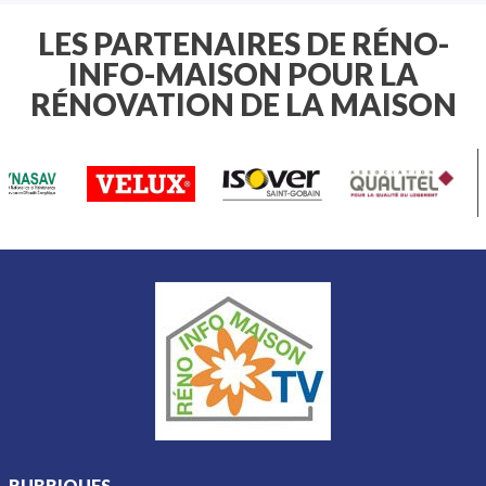
d'arroser votre pelouse , vos massifs
de fleurs ou votre potager , il est
LES PARTENAIRES DE RÉNO-
essentiel de connaître les règles
INFO-MAISON POUR LA
applicables à votre domicile.
RÉNOVATION DE LA MAISON
RUBRIQUES