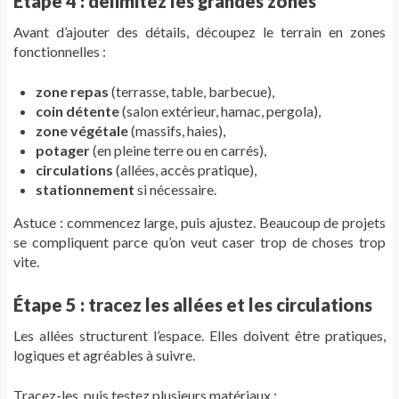
Étape 4 : délimitez les grandes zones
Avant d’ajouter des détails, découpez le terrain en zones
fonctionnelles :
zone repas
(terrasse, table, barbecue),
coin détente
(salon extérieur, hamac, pergola),
zone végétale
(massifs, haies),
potager
(en pleine terre ou en carrés),
circulations
(allées, accès pratique),
stationnement
si nécessaire.
Astuce : commencez large, puis ajustez. Beaucoup de projets
se compliquent parce qu’on veut caser trop de choses trop
vite.
Étape 5 : tracez les allées et les circulations
Les allées structurent l’espace. Elles doivent être pratiques,
logiques et agréables à suivre.
Tracez-les, puis testez plusieurs matériaux :