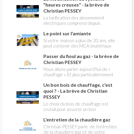
"heures creuses" - la brève de
Christian PESSEY
La tarification des abonnement
électriques comprend depuis
longtemps deux possibilités : heures
Le point sur l'amiante
pleines, heures creuses. Aujourd'hui
Christian PESSEY vous explique tout
Si votre maison a plus de 20 ans, elle
ce qu'il faut savoir sur la nouvelle
peut contenir des MCA (matériaux
modification du système "heures
contenant de l'amiante) ! Pas de
creuses" qui concerne près de 15
Passer du fioul au gaz - la brève de
panique, on fait le point dans notre
millions de Français !
flash news n°3 spéciale Amiante et
Christian PESSEY
ses dangers avec Christian Pessey
Nous allons parler aujourd’hui de «
chauffage ». Et plus particulièrement
du changement d’énergie. Nous allons
Un bon bois de chauffage, c'est
aborder l’abandon du fioul au profit du
gaz.
quoi ? - La brève de Christian
PESSEY
Le choix du bois de chauffage est
crucial pour assurer un bon
rendement énergétique et limiter
L'entretien de la chaudière gaz
l'impact environnemental. Mais
comment reconnaître un bois de
Christian PESSEY parle de l’entretien
qualité ? Plusieurs critères entrent en
de la chaudière gaz et de votre