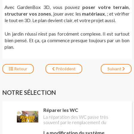
Avec GardenBox 3D, vous pouvez
poser votre terrain
,
structurer vos zones
, jouer avec les
matériaux
, ; et vérifier
le tout en 3D. Le plan devient clair, et votre projet aussi.
Un jardin réussi n’est pas forcément complexe. Il est surtout
bien pensé. Et ça, ça commence presque toujours par un bon
plan.
Retour
Précédent
Suivant
NOTRE SÉLECTION
Réparer les WC
La réparation des WC passe très
souvent par le remplacement du
robinet flotteur. Tuto pour tout vous
La modification du système
expliquer