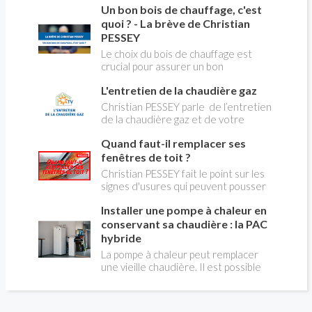
Un bon bois de chauffage, c'est
aborder l’abandon du fioul au profit du
gaz.
quoi ? - La brève de Christian
PESSEY
Le choix du bois de chauffage est
crucial pour assurer un bon
rendement énergétique et limiter
L'entretien de la chaudière gaz
l'impact environnemental. Mais
comment reconnaître un bois de
Christian PESSEY parle de l’entretien
qualité ? Plusieurs critères entrent en
de la chaudière gaz et de votre
jeu : le type d'essence, le taux
système de chauffage central. Si vous
d'humidité, la densité et la saison de
Quand faut-il remplacer ses
avez un système par radiateurs ou un
coupe.
plancher chauffant, qui sont alimentés
fenêtres de toit ?
par une chaudière au gaz, vous devez
Christian PESSEY fait le point sur les
faire entretenir celle-ci une fois par
signes d'usures qui peuvent pousser
an, que vous soyez locataire ou
au remplacement des fenêtres de
propriétaire occupant. C’est la même
Installer une pompe à chaleur en
toit. En remplaçant vos fenêtre de toit
chose pour un chauffe-bains au gaz.
vous ferez des économies de
conservant sa chaudière : la PAC
C’est une obligation légale. Si vous ne
chauffage et vous améliorerez le
hybride
le faites pas, votre responsabilité
confort des combles qui en sont
La pompe à chaleur peut remplacer
pourra être engagée en cas
équipées.
une vieille chaudière. Il est possible
d’accident, et vous ne serez pas
aussi de combiner une PAC avec
couvert par votre assurance.
l'énergie initialement utilisée (gaz ou
fioul) : on parle alors de "pompe à