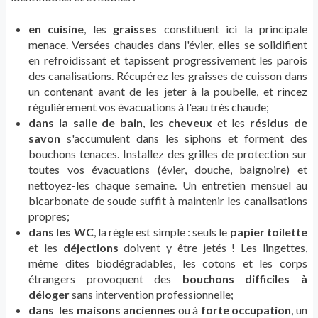
en cuisine
, les
graisses
constituent ici la principale
menace. Versées chaudes dans l'évier, elles se solidifient
en refroidissant et tapissent progressivement les parois
des canalisations. Récupérez les graisses de cuisson dans
un contenant avant de les jeter à la poubelle, et rincez
régulièrement vos évacuations à l'eau très chaude;
dans la salle de bain
, les
cheveux
et les
résidus de
savon
s'accumulent dans les siphons et forment des
bouchons tenaces. Installez des grilles de protection sur
toutes vos évacuations (évier, douche, baignoire) et
nettoyez-les chaque semaine. Un entretien mensuel au
bicarbonate de soude suffit à maintenir les canalisations
propres;
dans les WC
, la règle est simple : seuls le
papier toilette
et les
déjections
doivent y être jetés ! Les lingettes,
même dites biodégradables, les cotons et les corps
étrangers provoquent des
bouchons difficiles à
déloger
sans intervention professionnelle;
dans les maisons anciennes
ou à
forte occupation
, un