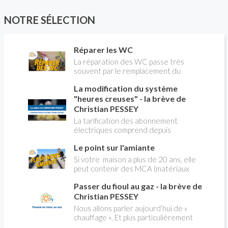
NOTRE SÉLECTION
Réparer les WC
La réparation des WC passe très
souvent par le remplacement du
robinet flotteur. Tuto pour tout vous
La modification du système
expliquer
"heures creuses" - la brève de
Christian PESSEY
La tarification des abonnement
électriques comprend depuis
longtemps deux possibilités : heures
Le point sur l'amiante
pleines, heures creuses. Aujourd'hui
Christian PESSEY vous explique tout
Si votre maison a plus de 20 ans, elle
ce qu'il faut savoir sur la nouvelle
peut contenir des MCA (matériaux
modification du système "heures
contenant de l'amiante) ! Pas de
creuses" qui concerne près de 15
Passer du fioul au gaz - la brève de
panique, on fait le point dans notre
millions de Français !
flash news n°3 spéciale Amiante et
Christian PESSEY
ses dangers avec Christian Pessey
Nous allons parler aujourd’hui de «
chauffage ». Et plus particulièrement
du changement d’énergie. Nous allons