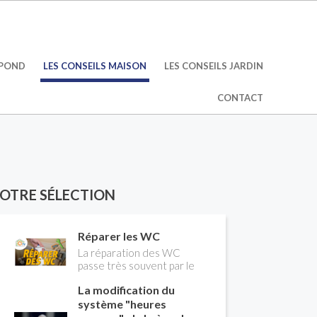
ÉPOND
LES CONSEILS MAISON
LES CONSEILS JARDIN
CONTACT
OTRE SÉLECTION
Réparer les WC
La réparation des WC
passe très souvent par le
remplacement du robinet
La modification du
flotteur. Tuto pour tout
vous expliquer
système "heures