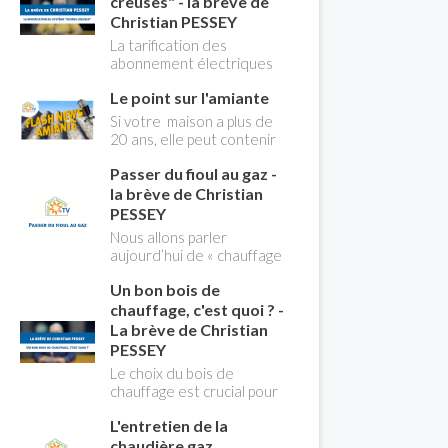
creuses" - la brève de
Christian PESSEY
La tarification des
abonnement électriques
comprend depuis
Le point sur l'amiante
longtemps deux
possibilités : heures
Si votre maison a plus de
pleines, heures creuses.
20 ans, elle peut contenir
Aujourd'hui Christian
des MCA (matériaux
PESSEY vous explique tout
Passer du fioul au gaz -
contenant de l'amiante) !
ce qu'il faut savoir sur la
Pas de panique, on fait le
la brève de Christian
nouvelle modification du
point dans notre flash
PESSEY
système "heures creuses"
news n°3 spéciale
Nous allons parler
qui concerne près de 15
Amiante et ses dangers
aujourd’hui de « chauffage
millions de Français !
avec Christian Pessey
». Et plus particulièrement
Un bon bois de
du changement d’énergie.
Nous allons aborder
chauffage, c'est quoi ? -
l’abandon du fioul au profit
La brève de Christian
du gaz.
PESSEY
Le choix du bois de
chauffage est crucial pour
assurer un bon
L'entretien de la
rendement énergétique
et limiter l'impact
chaudière gaz