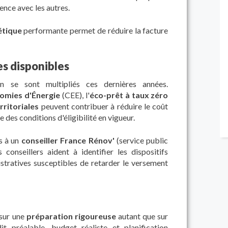
ence avec les autres.
étique
performante permet de réduire la facture
es disponibles
on se sont multipliés ces dernières années.
nomies d'Énergie
(CEE), l'
éco-prêt à taux zéro
rritoriales
peuvent contribuer à réduire le coût
 des conditions d'éligibilité en vigueur.
s à un
conseiller France Rénov'
(service public
onseillers aident à identifier les dispositifs
istratives susceptibles de retarder le versement
 sur une
préparation rigoureuse
autant que sur
t préalable, budget réaliste et planification