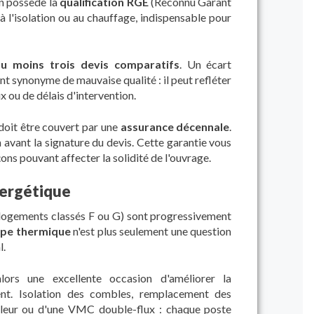
an possède la
qualification RGE
(Reconnu Garant
 à l'isolation ou au chauffage, indispensable pour
au moins trois devis comparatifs
. Un écart
nt synonyme de mauvaise qualité : il peut refléter
 ou de délais d'intervention.
i doit être couvert par une
assurance décennale
.
 avant la signature du devis. Cette garantie vous
ns pouvant affecter la solidité de l'ouvrage.
nergétique
logements classés F ou G) sont progressivement
pe thermique
n'est plus seulement une question
l.
lors une excellente occasion d'améliorer la
t. Isolation des combles, remplacement des
haleur ou d'une VMC double-flux : chaque poste