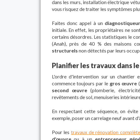
dans les murs, installation électrique vétus
vous risquez de traiter les symptômes plu
Faites donc appel à un
diagnostiqueur
initiale. En effet, les propriétaires ne 
certains désordres. Les statistiques le con
(Anah), près de 40 % des maisons co
structurels
non détectés par leurs occup
Planifier les travaux dans l
L'ordre d'intervention sur un chantier
commence toujours par le
gros œuvre
(
second œuvre
(plomberie, électricit
revêtements de sol, menuiseries intérieure
En respectant cette séquence, on évit
exemple, poser un carrelage neuf avant d'a
Pour les
travaux de rénovation complèt
d'œuvre
ou à un
entrepreneur géné