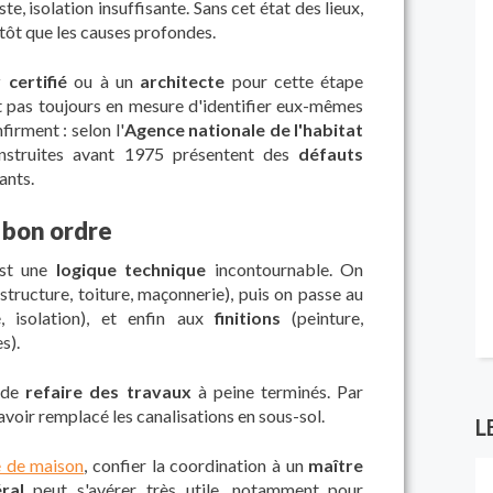
te, isolation insuffisante. Sans cet état des lieux,
tôt que les causes profondes.
 certifié
ou à un
architecte
pour cette étape
sont pas toujours en mesure d'identifier eux-mêmes
firment : selon l'
Agence nationale de l'habitat
nstruites avant 1975 présentent des
défauts
ants.
e bon ordre
 est une
logique technique
incontournable. On
structure, toiture, maçonnerie), puis on passe au
é, isolation), et enfin aux
finitions
(peinture,
s).
e de
refaire des travaux
à peine terminés. Par
voir remplacé les canalisations en sous-sol.
L
e de maison
, confier la coordination à un
maître
ral
peut s'avérer très utile, notamment pour