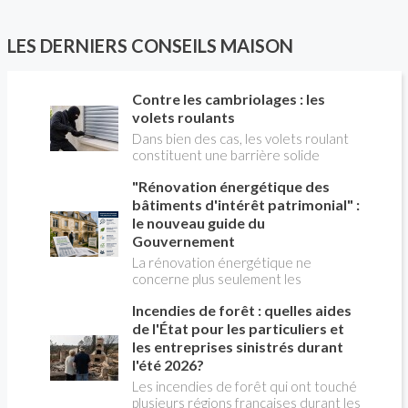
fioul) : on parle alors de "pompe à
chaleur hybride". Comment ça marche?
Est-ce intéressant économiquement?
LES DERNIERS CONSEILS MAISON
Peut-on bénéficier d'aides comme le
CITE? Valérie LAPLAGNE, du Conseil
d'Administration de l' AFPAC
Contre les cambriolages : les
(Association Française pour les
volets roulants
Pompes à Chaleur), répond aux
questions de Christian PESSEY,
Dans bien des cas, les volets roulant
journaliste de la construction, en
constituent une barrière solide
charge de l'émission LA MAISON DE
contre les cambriolages. partant du
"Rénovation énergétique des
CHRISTIAN TV sur RÉNO-INFO-
principe qu'il est plus facile de
MAISON.com et les plateformes de
s'attaquer à des volets battants qu'à
bâtiments d'intérêt patrimonial" :
podcast.
des volets roulants, ils sont plus
le nouveau guide du
dissuasifs que ces derniers.
Gouvernement
La rénovation énergétique ne
concerne plus seulement les
logements récents ou les maisons
Incendies de forêt : quelles aides
individuelles. Les bâtiments anciens
présentant un intérêt patrimonial ,
de l'État pour les particuliers et
qu'ils soient protégés ou simplement
les entreprises sinistrés durant
remarquables par leur architecture,
l'été 2026?
sont eux aussi appelés à réduire leur
Les incendies de forêt qui ont touché
consommation d'énergie. Pour
plusieurs régions françaises durant les