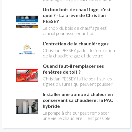
du changement d’énergie. Nous allons
Un bon bois de chauffage, c'est
aborder l’abandon du fioul au profit du
gaz.
quoi ? - La brève de Christian
PESSEY
Le choix du bois de chauffage est
crucial pour assurer un bon
rendement énergétique et limiter
L'entretien de la chaudière gaz
l'impact environnemental. Mais
comment reconnaître un bois de
Christian PESSEY parle de l’entretien
qualité ? Plusieurs critères entrent en
de la chaudière gaz et de votre
jeu : le type d'essence, le taux
système de chauffage central. Si vous
d'humidité, la densité et la saison de
Quand faut-il remplacer ses
avez un système par radiateurs ou un
coupe.
plancher chauffant, qui sont alimentés
fenêtres de toit ?
par une chaudière au gaz, vous devez
Christian PESSEY fait le point sur les
faire entretenir celle-ci une fois par
signes d'usures qui peuvent pousser
an, que vous soyez locataire ou
au remplacement des fenêtres de
propriétaire occupant. C’est la même
Installer une pompe à chaleur en
toit. En remplaçant vos fenêtre de toit
chose pour un chauffe-bains au gaz.
vous ferez des économies de
conservant sa chaudière : la PAC
C’est une obligation légale. Si vous ne
chauffage et vous améliorerez le
hybride
le faites pas, votre responsabilité
confort des combles qui en sont
La pompe à chaleur peut remplacer
pourra être engagée en cas
équipées.
une vieille chaudière. Il est possible
d’accident, et vous ne serez pas
aussi de combiner une PAC avec
couvert par votre assurance.
l'énergie initialement utilisée (gaz ou