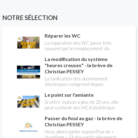
NOTRE SÉLECTION
Réparer les WC
La réparation des WC passe très
souvent par le remplacement du
robinet flotteur. Tuto pour tout vous
La modification du système
expliquer
"heures creuses" - la brève de
Christian PESSEY
La tarification des abonnement
électriques comprend depuis
longtemps deux possibilités : heures
Le point sur l'amiante
pleines, heures creuses. Aujourd'hui
Christian PESSEY vous explique tout
Si votre maison a plus de 20 ans, elle
ce qu'il faut savoir sur la nouvelle
peut contenir des MCA (matériaux
modification du système "heures
contenant de l'amiante) ! Pas de
creuses" qui concerne près de 15
Passer du fioul au gaz - la brève de
panique, on fait le point dans notre
millions de Français !
flash news n°3 spéciale Amiante et
Christian PESSEY
ses dangers avec Christian Pessey
Nous allons parler aujourd’hui de «
chauffage ». Et plus particulièrement