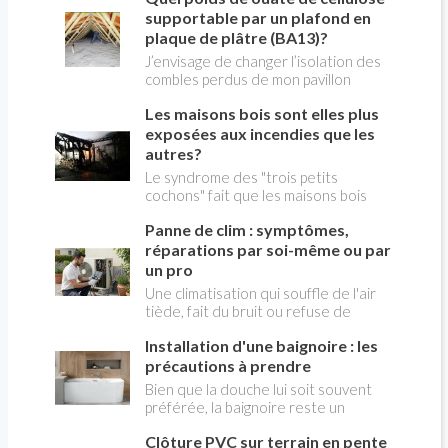
Culture et du Logement, avec le
d'exploitations agricoles et de locaux
supportable par un plafond en
Cerema, viennent de publier un Guide
professionnels. Face à l'ampleur des
plaque de plâtre (BA13)?
pratique sur la rénovation
dégâts, le gouvernement a annoncé
énergétique des bâtiments d'intérêt
J’envisage de changer l’isolation des
une série de mesures exceptionnelles
patrimonial . Ce document constitue
combles perdus de mon pavillon
destinées à accompagner les
une référence pour mener des
construit en 1981 Je pense faire
particuliers, les entreprises et les
Les maisons bois sont elles plus
travaux performants tout en
installer de la ouate de cellulose à la
indépendants dans les semaines
préservant les qualités
place de la laine de verre vieillissante.
exposées aux incendies que les
suivant la catastrophe. Accélération
architecturales du bâti.
L’installateur répond aux normes
autres?
des indemnisations, reports de
d’épaisseur exigée (coefficient >7) et
Le syndrome des "trois petits
cotisations, aides financières
me dit que le poids de ce nouveau
cochons" fait que les maisons bois
d'urgence ou encore allègements
matériau est de 8kgs/m 2 . Sachant
sont considérées comme plus
fiscaux figurent parmi les principaux
que la charpente est composées de
Panne de clim : symptômes,
exposées aux incendies que les
dispositifs mis en place.
fermettes américaines espacées de
autres. Pourtant, le pompiers
réparations par soi-même ou par
60 cm, et que le plafond est en
déclarent généralement préférer
un pro
plaques de plâtre, épaisseur 13 mm,
intervenir dans l'incendie d'une
Une climatisation qui souffle de l'air
fixées sous les fermettes, sur
maison bois plutôt que dans une
tiède, fait du bruit ou refuse de
lesquelles viendra se poser la ouate
maison en "dur". Le bois en effet
démarrer ne signifie pas forcément
de cellulose, La structure est-elle
conserve sa rigidité plus longtemps et,
Installation d'une baignoire : les
qu'elle est hors service. Certaines
capable de supporter la nouvelle
quand il est attaqué par le feu, crée
pannes proviennent d'un simple
précautions à prendre
isolation? Régis
une croûte rigide qui protège la
manque d'entretien ou d'un réglage
Bien que la douche lui soit souvent
structure de la déformation et
inadapté, tandis que d'autres
préférée, la baignoire reste un
retarde les effets de l'incendie sur le
nécessitent l'intervention d'un
équipement sanitaire de confort
bois. Néanmoins, un certain nombre
spécialiste. Avant de contacter un
Clôture PVC sur terrain en pente
irremplaçable pour une salle de bain
de précautions sont à prendre pour