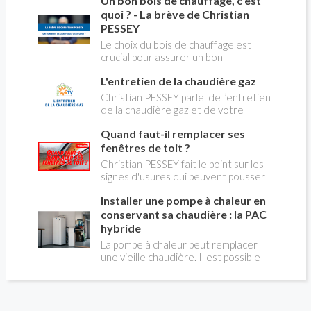
Un bon bois de chauffage, c'est
aborder l’abandon du fioul au profit du
gaz.
quoi ? - La brève de Christian
PESSEY
Le choix du bois de chauffage est
crucial pour assurer un bon
rendement énergétique et limiter
L'entretien de la chaudière gaz
l'impact environnemental. Mais
comment reconnaître un bois de
Christian PESSEY parle de l’entretien
qualité ? Plusieurs critères entrent en
de la chaudière gaz et de votre
jeu : le type d'essence, le taux
système de chauffage central. Si vous
d'humidité, la densité et la saison de
Quand faut-il remplacer ses
avez un système par radiateurs ou un
coupe.
plancher chauffant, qui sont alimentés
fenêtres de toit ?
par une chaudière au gaz, vous devez
Christian PESSEY fait le point sur les
faire entretenir celle-ci une fois par
signes d'usures qui peuvent pousser
an, que vous soyez locataire ou
au remplacement des fenêtres de
propriétaire occupant. C’est la même
Installer une pompe à chaleur en
toit. En remplaçant vos fenêtre de toit
chose pour un chauffe-bains au gaz.
vous ferez des économies de
conservant sa chaudière : la PAC
C’est une obligation légale. Si vous ne
chauffage et vous améliorerez le
hybride
le faites pas, votre responsabilité
confort des combles qui en sont
La pompe à chaleur peut remplacer
pourra être engagée en cas
équipées.
une vieille chaudière. Il est possible
d’accident, et vous ne serez pas
aussi de combiner une PAC avec
couvert par votre assurance.
l'énergie initialement utilisée (gaz ou
fioul) : on parle alors de "pompe à
chaleur hybride". Comment ça marche?