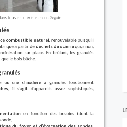
dans tous les intérieurs - doc. Seguin
ulés
 ce
combustible naturel
, renouvelable puisqu’il
abriqué à partir de
déchets de scierie
qui, sinon,
ncinération sur place. En brûlant, les granulés
s
que le bois bûche.
granulés
 ou une chaudière à granulés fonctionnent
ches
, il s’agit d’appareils assez sophistiqués,
L
mentation
en fonction des besoins (dont la
 sonde,
tique du foyer et d’évacuation des sondes
,