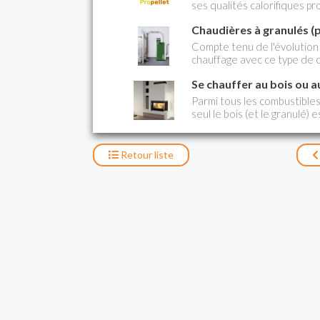
ses qualités calorifiques pr
le marché, bénéficiant de c
Chaudières à granulés (p
confiance parmi ses utilisat
PROPELLET , L 'association
Compte tenu de l'évolution d
du chauffage au granulé de
chauffage avec ce type de c
Le prix du granulé (pellet)
Se chauffer au bois ou a
plusieurs années. Le prix 
baissé.
Parmi tous les combustibles
seul le bois (et le granulé
c’est-à-dire susceptible de
actuels affichent des rendem
une limitation des rejets de
Retour
liste