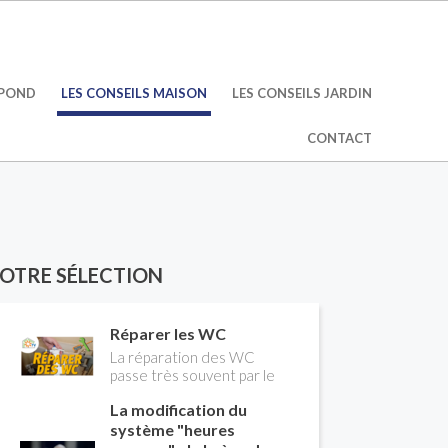
ÉPOND
LES CONSEILS MAISON
LES CONSEILS JARDIN
CONTACT
OTRE SÉLECTION
Réparer les WC
La réparation des WC
passe très souvent par le
remplacement du robinet
La modification du
flotteur. Tuto pour tout
vous expliquer
système "heures