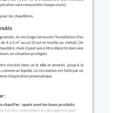
opération sera renouvelée chaque mois).
pour les chaudières.
anulés
granulés, le stockage nécessite l'installation d'un
e 4 à 5 m² au sol (il est en textile ou métal). On
chaudière, mais il peut aussi être déporté dans une
aison, en situation protégée.
être stockés dans un le
silo
et amenés
jusqu'à la
, comme un liquide. La circulation est faite par un
stème d'aspiration pneumatique.
r :
se chauffer : quels sont les bons produits
nu l'un des combustibles les plus apprécié pour