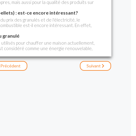
opres, mais aussi pour la qualité des produits sur
ertifications fiables à-même de générer la
ellets) : est-ce encore intéressant?
eurs. Elles sont promues par l'association
 nationale des professionnels
u prix des granulés et de l'électricité, le
 bois
ombustible est-il encore intéressant. En effet,
 a connu une grosse augmentation depuis
u granulé
des chaudières à granulé a cependant beaucoup
 utilisés pour chauffer une maison actuellement,
) est considéré comme une énergie renouvelable,
 se renouveler en une génération : les appareils
ents spectaculaires qui participent, en plus, à
 CO et de particules.
Précédent
Suivant