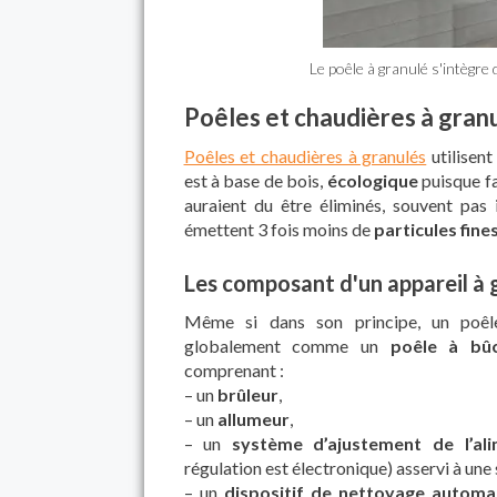
Le poêle à granulé s'intègre 
Poêles et chaudières à gran
Poêles et chaudières à granulés
utilisent
est à base de bois,
écologique
puisque f
auraient du être éliminés, souvent pas i
émettent 3 fois moins de
particules fine
Les composant d'un appareil à 
Même si dans son principe, un poêle
globalement comme un
poêle à bû
comprenant :
– un
brûleur
,
– un
allumeur
,
– un
système d’ajustement de l’ali
régulation est électronique) asservi à une
– un
dispositif de nettoyage automa