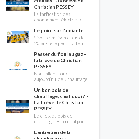
creuses" - la brève de
Christian PESSEY
La tarification des
abonnement électriques
comprend depuis
Le point sur l'amiante
longtemps deux
possibilités : heures
Si votre maison a plus de
pleines, heures creuses.
20 ans, elle peut contenir
Aujourd'hui Christian
des MCA (matériaux
PESSEY vous explique tout
Passer du fioul au gaz -
contenant de l'amiante) !
ce qu'il faut savoir sur la
Pas de panique, on fait le
la brève de Christian
nouvelle modification du
point dans notre flash
PESSEY
système "heures creuses"
news n°3 spéciale
Nous allons parler
qui concerne près de 15
Amiante et ses dangers
aujourd’hui de « chauffage
millions de Français !
avec Christian Pessey
». Et plus particulièrement
Un bon bois de
du changement d’énergie.
Nous allons aborder
chauffage, c'est quoi ? -
l’abandon du fioul au profit
La brève de Christian
du gaz.
PESSEY
Le choix du bois de
chauffage est crucial pour
assurer un bon
L'entretien de la
rendement énergétique
et limiter l'impact
chaudière gaz