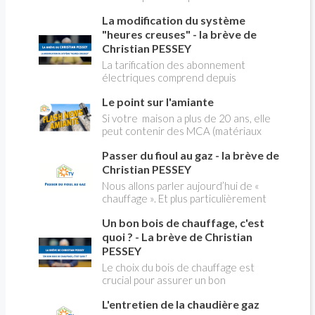
robinet flotteur. Tuto pour tout vous
La modification du système
expliquer
"heures creuses" - la brève de
Christian PESSEY
La tarification des abonnement
électriques comprend depuis
longtemps deux possibilités : heures
Le point sur l'amiante
pleines, heures creuses. Aujourd'hui
Christian PESSEY vous explique tout
Si votre maison a plus de 20 ans, elle
ce qu'il faut savoir sur la nouvelle
peut contenir des MCA (matériaux
modification du système "heures
contenant de l'amiante) ! Pas de
creuses" qui concerne près de 15
Passer du fioul au gaz - la brève de
panique, on fait le point dans notre
millions de Français !
flash news n°3 spéciale Amiante et
Christian PESSEY
ses dangers avec Christian Pessey
Nous allons parler aujourd’hui de «
chauffage ». Et plus particulièrement
du changement d’énergie. Nous allons
Un bon bois de chauffage, c'est
aborder l’abandon du fioul au profit du
gaz.
quoi ? - La brève de Christian
PESSEY
Le choix du bois de chauffage est
crucial pour assurer un bon
rendement énergétique et limiter
L'entretien de la chaudière gaz
l'impact environnemental. Mais