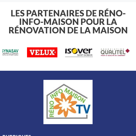
renforcer cette résistance.
peuvent vous faire gagner du temps…
très compliquée.
et parfois éviter une facture
LES PARTENAIRES DE RÉNO-
importante.
INFO-MAISON POUR LA
RÉNOVATION DE LA MAISON