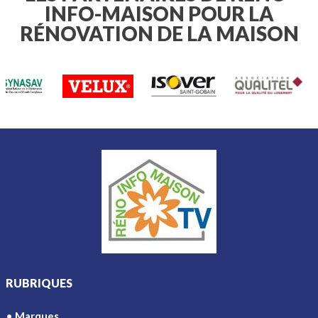
INFO-MAISON POUR LA
esthétique, sans que cela n'affecte la
beauté de votre extérieur.
RÉNOVATION DE LA MAISON
RUBRIQUES
Marques