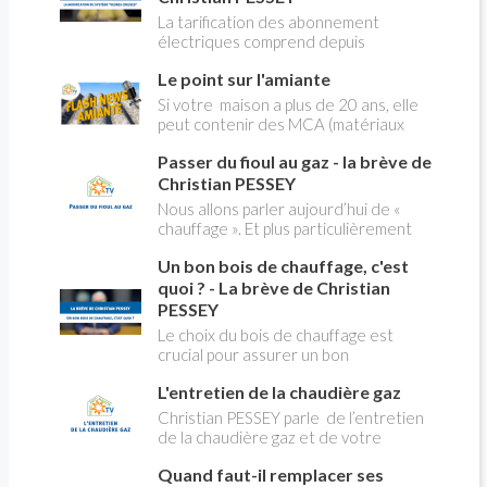
La tarification des abonnement
électriques comprend depuis
longtemps deux possibilités : heures
Le point sur l'amiante
pleines, heures creuses. Aujourd'hui
Christian PESSEY vous explique tout
Si votre maison a plus de 20 ans, elle
ce qu'il faut savoir sur la nouvelle
peut contenir des MCA (matériaux
modification du système "heures
contenant de l'amiante) ! Pas de
creuses" qui concerne près de 15
Passer du fioul au gaz - la brève de
panique, on fait le point dans notre
millions de Français !
flash news n°3 spéciale Amiante et
Christian PESSEY
ses dangers avec Christian Pessey
Nous allons parler aujourd’hui de «
chauffage ». Et plus particulièrement
du changement d’énergie. Nous allons
Un bon bois de chauffage, c'est
aborder l’abandon du fioul au profit du
gaz.
quoi ? - La brève de Christian
PESSEY
Le choix du bois de chauffage est
crucial pour assurer un bon
rendement énergétique et limiter
L'entretien de la chaudière gaz
l'impact environnemental. Mais
comment reconnaître un bois de
Christian PESSEY parle de l’entretien
qualité ? Plusieurs critères entrent en
de la chaudière gaz et de votre
jeu : le type d'essence, le taux
système de chauffage central. Si vous
d'humidité, la densité et la saison de
Quand faut-il remplacer ses
avez un système par radiateurs ou un