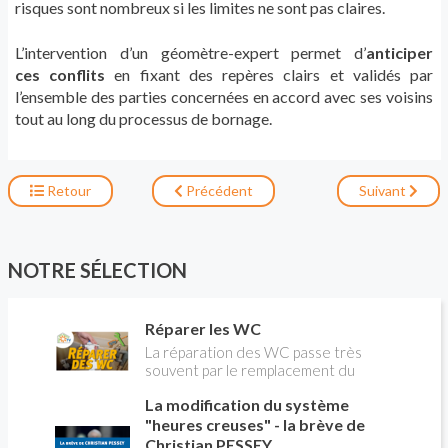
risques sont nombreux si les limites ne sont pas claires.
L’intervention d’un géomètre-expert permet d’
anticiper
ces conflits
en fixant des repères clairs et validés par
l’ensemble des parties concernées en accord avec ses voisins
tout au long du processus de bornage.
Retour
Précédent
Suivant
NOTRE SÉLECTION
Réparer les WC
La réparation des WC passe très
souvent par le remplacement du
robinet flotteur. Tuto pour tout vous
La modification du système
expliquer
"heures creuses" - la brève de
Christian PESSEY