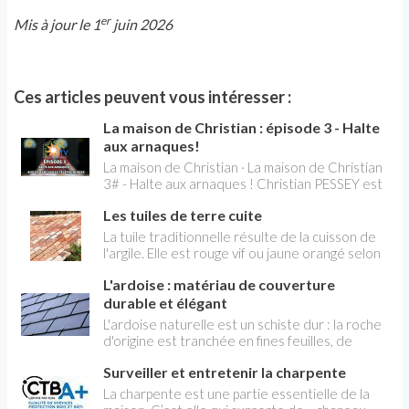
er
Mis à jour le 1
juin 2026
Ces articles peuvent vous intéresser :
La maison de Christian : épisode 3 - Halte
aux arnaques!
La maison de Christian · La maison de Christian
3# - Halte aux arnaques ! Christian PESSEY est
de retour dans ce troisième épisode de "La
Les tuiles de terre cuite
Maison de Christian"! Émission spéciale
arnaques aux démarchages téléphonique ,avec
La tuile traditionnelle résulte de la cuisson de
david rodriguès , juriste à la CLCV
l'argile. Elle est rouge vif ou jaune orangé selon
le gisement. Depuis la Seconde Guerre
L'ardoise : matériau de couverture
mondiale est apparue la tuile "béton", teintée
dans la masse, qui concurrence sérieusement
durable et élégant
la tuile traditionnelle en raison de ses qualités
L'ardoise naturelle est un schiste dur : la roche
(non gélive, non poreuse, facile à trancher, de
d'origine est tranchée en fines feuilles, de
format régulier, etc.) et de son coût
formats variés. L'ardoise la plus répandue (celle
légèrement moindre. D'une façon générale, les
Surveiller et entretenir la charpente
de la meilleure qualité) est l'ardoise d'Angers,
régions de tuiles terre cuite sont généralisées
bleu-gris. Malheureusement les gisements sont
La charpente est une partie essentielle de la
dans les régions argileuses.
pratiquement épuisés ou trop coûteux à