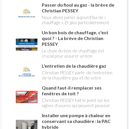
creuses" qui concerne près de 15
Passer du fioul au gaz - la brève de
panique, on fait le point dans notre
millions de Français !
flash news n°3 spéciale Amiante et
Christian PESSEY
ses dangers avec Christian Pessey
Nous allons parler aujourd’hui de «
chauffage ». Et plus particulièrement
du changement d’énergie. Nous allons
Un bon bois de chauffage, c'est
aborder l’abandon du fioul au profit du
gaz.
quoi ? - La brève de Christian
PESSEY
Le choix du bois de chauffage est
crucial pour assurer un bon
rendement énergétique et limiter
L'entretien de la chaudière gaz
l'impact environnemental. Mais
comment reconnaître un bois de
Christian PESSEY parle de l’entretien
qualité ? Plusieurs critères entrent en
de la chaudière gaz et de votre
jeu : le type d'essence, le taux
système de chauffage central. Si vous
d'humidité, la densité et la saison de
Quand faut-il remplacer ses
avez un système par radiateurs ou un
coupe.
plancher chauffant, qui sont alimentés
fenêtres de toit ?
par une chaudière au gaz, vous devez
Christian PESSEY fait le point sur les
faire entretenir celle-ci une fois par
signes d'usures qui peuvent pousser
an, que vous soyez locataire ou
au remplacement des fenêtres de
propriétaire occupant. C’est la même
Installer une pompe à chaleur en
toit. En remplaçant vos fenêtre de toit
chose pour un chauffe-bains au gaz.
vous ferez des économies de
conservant sa chaudière : la PAC
C’est une obligation légale. Si vous ne
chauffage et vous améliorerez le
hybride