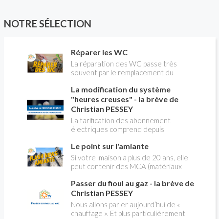
l'aérienne. Mais laquelle choisir? Quelles sont
les différences et les applications?
NOTRE SÉLECTION
Réparer les WC
La réparation des WC passe très
souvent par le remplacement du
robinet flotteur. Tuto pour tout vous
La modification du système
expliquer
"heures creuses" - la brève de
Christian PESSEY
La tarification des abonnement
électriques comprend depuis
longtemps deux possibilités : heures
Le point sur l'amiante
pleines, heures creuses. Aujourd'hui
Christian PESSEY vous explique tout
Si votre maison a plus de 20 ans, elle
ce qu'il faut savoir sur la nouvelle
peut contenir des MCA (matériaux
modification du système "heures
contenant de l'amiante) ! Pas de
creuses" qui concerne près de 15
Passer du fioul au gaz - la brève de
panique, on fait le point dans notre
millions de Français !
flash news n°3 spéciale Amiante et
Christian PESSEY
ses dangers avec Christian Pessey
Nous allons parler aujourd’hui de «
chauffage ». Et plus particulièrement