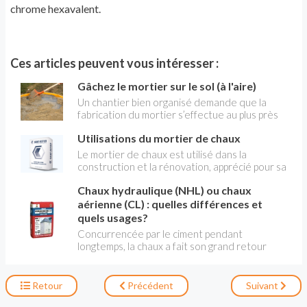
chrome hexavalent.
Ces articles peuvent vous intéresser :
Gâchez le mortier sur le sol (à l'aire)
Un chantier bien organisé demande que la
fabrication du mortier s’effectue au plus près
possible du lieu où il est employé. Pour une
Utilisations du mortier de chaux
quantité modérée de mortier, il est possible de
le gâcher sur une pelouse, une terrasse ou une
Le mortier de chaux est utilisé dans la
allée, à condition de protéger le sol.
construction et la rénovation, apprécié pour sa
flexibilité, sa perméabilité à la vapeur d'eau et
Chaux hydraulique (NHL) ou chaux
son aspect esthétique.On l'utilise donc en
construction pour assembler les pierre, les
aérienne (CL) : quelles différences et
biques et autre blocs, mais surtout en
quels usages?
restauration des bâtiments anciens pour
Concurrencée par le ciment pendant
combler trous et fissures et pour réaliser
longtemps, la chaux a fait son grand retour
l'enduit d'une façade ou des murs intérieurs.
depuis quelques années au point de devenir le
liant le plus populaire en rénovation , autant
pour la maçonnerie que pour la décoration.
Retour
Précédent
Suivant
Mais il y a deux types de chaux : l'hydraulique et