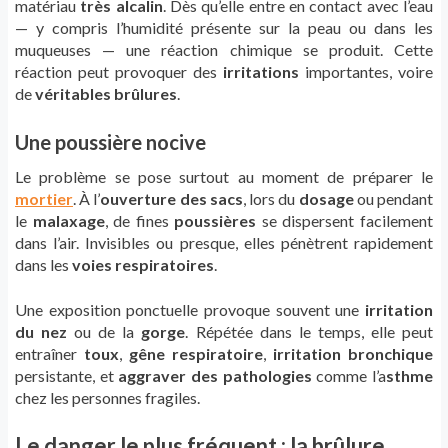
matériau
très alcalin
. Dès qu’elle entre en contact avec l’eau
— y compris l’humidité présente sur la peau ou dans les
muqueuses — une réaction chimique se produit. Cette
réaction peut provoquer des
irritations
importantes, voire
de
véritables brûlures
.
Une poussière nocive
Le problème se pose surtout au moment de préparer le
mortier
. À l’
ouverture des sacs
, lors du
dosage
ou pendant
le
malaxage
, de fines
poussières
se dispersent facilement
dans l’air. Invisibles ou presque, elles pénètrent rapidement
dans les
voies respiratoires
.
Une exposition ponctuelle provoque souvent une
irritation
du nez
ou de la
gorge
. Répétée dans le temps, elle peut
entraîner
toux
,
gêne respiratoire
,
irritation bronchique
persistante, et
aggraver des pathologies
comme l’a
sthme
chez les personnes fragiles.
Le danger le plus fréquent : la brûlure