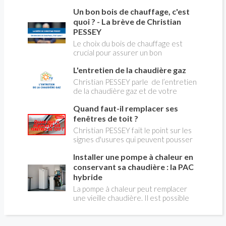
du changement d’énergie. Nous allons
Un bon bois de chauffage, c'est
aborder l’abandon du fioul au profit du
gaz.
quoi ? - La brève de Christian
PESSEY
Le choix du bois de chauffage est
crucial pour assurer un bon
rendement énergétique et limiter
L'entretien de la chaudière gaz
l'impact environnemental. Mais
comment reconnaître un bois de
Christian PESSEY parle de l’entretien
qualité ? Plusieurs critères entrent en
de la chaudière gaz et de votre
jeu : le type d'essence, le taux
système de chauffage central. Si vous
d'humidité, la densité et la saison de
Quand faut-il remplacer ses
avez un système par radiateurs ou un
coupe.
plancher chauffant, qui sont alimentés
fenêtres de toit ?
par une chaudière au gaz, vous devez
Christian PESSEY fait le point sur les
faire entretenir celle-ci une fois par
signes d'usures qui peuvent pousser
an, que vous soyez locataire ou
au remplacement des fenêtres de
propriétaire occupant. C’est la même
Installer une pompe à chaleur en
toit. En remplaçant vos fenêtre de toit
chose pour un chauffe-bains au gaz.
vous ferez des économies de
conservant sa chaudière : la PAC
C’est une obligation légale. Si vous ne
chauffage et vous améliorerez le
hybride
le faites pas, votre responsabilité
confort des combles qui en sont
La pompe à chaleur peut remplacer
pourra être engagée en cas
équipées.
une vieille chaudière. Il est possible
d’accident, et vous ne serez pas
aussi de combiner une PAC avec
couvert par votre assurance.
l'énergie initialement utilisée (gaz ou
fioul) : on parle alors de "pompe à