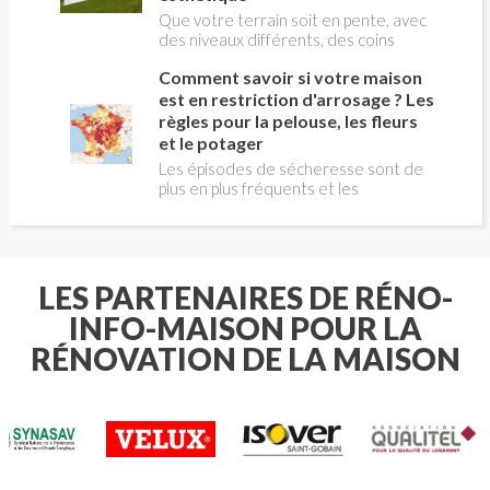
importante.
Que votre terrain soit en pente, avec
des niveaux différents, des coins
bizarres ou des tailles hors du
Comment savoir si votre maison
commun : découvrez comment poser
une clôture en PVC qui s'ajuste
est en restriction d'arrosage ? Les
parfaitement à votre espace. Nos
règles pour la pelouse, les fleurs
astuces vous aideront à garder un
et le potager
rendu uniforme, résistant et
Les épisodes de sécheresse sont de
esthétique, sans que cela n'affecte la
plus en plus fréquents et les
beauté de votre extérieur.
restrictions d'arrosage concernent
désormais de nombreuses communes
françaises chaque été. Avant
d'arroser votre pelouse , vos massifs
de fleurs ou votre potager , il est
LES PARTENAIRES DE RÉNO-
essentiel de connaître les règles
INFO-MAISON POUR LA
applicables à votre domicile.
RÉNOVATION DE LA MAISON