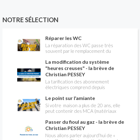
NOTRE SÉLECTION
Réparer les WC
La réparation des WC passe très
souvent par le remplacement du
robinet flotteur. Tuto pour tout vous
La modification du système
expliquer
"heures creuses" - la brève de
Christian PESSEY
La tarification des abonnement
électriques comprend depuis
longtemps deux possibilités : heures
Le point sur l'amiante
pleines, heures creuses. Aujourd'hui
Christian PESSEY vous explique tout
Si votre maison a plus de 20 ans, elle
ce qu'il faut savoir sur la nouvelle
peut contenir des MCA (matériaux
modification du système "heures
contenant de l'amiante) ! Pas de
creuses" qui concerne près de 15
Passer du fioul au gaz - la brève de
panique, on fait le point dans notre
millions de Français !
flash news n°3 spéciale Amiante et
Christian PESSEY
ses dangers avec Christian Pessey
Nous allons parler aujourd’hui de «