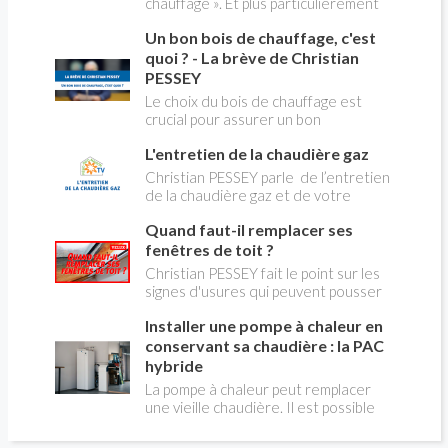
chauffage ». Et plus particulièrement
du changement d’énergie. Nous allons
Un bon bois de chauffage, c'est
aborder l’abandon du fioul au profit du
gaz.
quoi ? - La brève de Christian
PESSEY
Le choix du bois de chauffage est
crucial pour assurer un bon
rendement énergétique et limiter
L'entretien de la chaudière gaz
l'impact environnemental. Mais
comment reconnaître un bois de
Christian PESSEY parle de l’entretien
qualité ? Plusieurs critères entrent en
de la chaudière gaz et de votre
jeu : le type d'essence, le taux
système de chauffage central. Si vous
d'humidité, la densité et la saison de
Quand faut-il remplacer ses
avez un système par radiateurs ou un
coupe.
plancher chauffant, qui sont alimentés
fenêtres de toit ?
par une chaudière au gaz, vous devez
Christian PESSEY fait le point sur les
faire entretenir celle-ci une fois par
signes d'usures qui peuvent pousser
an, que vous soyez locataire ou
au remplacement des fenêtres de
propriétaire occupant. C’est la même
Installer une pompe à chaleur en
toit. En remplaçant vos fenêtre de toit
chose pour un chauffe-bains au gaz.
vous ferez des économies de
conservant sa chaudière : la PAC
C’est une obligation légale. Si vous ne
chauffage et vous améliorerez le
hybride
le faites pas, votre responsabilité
confort des combles qui en sont
La pompe à chaleur peut remplacer
pourra être engagée en cas
équipées.
une vieille chaudière. Il est possible
d’accident, et vous ne serez pas
aussi de combiner une PAC avec
couvert par votre assurance.
l'énergie initialement utilisée (gaz ou