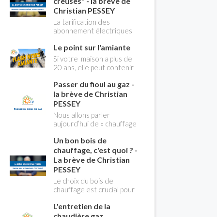
creuses" - la brève de
Christian PESSEY
La tarification des
abonnement électriques
comprend depuis
Le point sur l'amiante
longtemps deux
possibilités : heures
Si votre maison a plus de
pleines, heures creuses.
20 ans, elle peut contenir
Aujourd'hui Christian
des MCA (matériaux
PESSEY vous explique tout
Passer du fioul au gaz -
contenant de l'amiante) !
ce qu'il faut savoir sur la
Pas de panique, on fait le
la brève de Christian
nouvelle modification du
point dans notre flash
PESSEY
système "heures creuses"
news n°3 spéciale
Nous allons parler
qui concerne près de 15
Amiante et ses dangers
aujourd’hui de « chauffage
millions de Français !
avec Christian Pessey
». Et plus particulièrement
Un bon bois de
du changement d’énergie.
Nous allons aborder
chauffage, c'est quoi ? -
l’abandon du fioul au profit
La brève de Christian
du gaz.
PESSEY
Le choix du bois de
chauffage est crucial pour
assurer un bon
L'entretien de la
rendement énergétique
et limiter l'impact
chaudière gaz