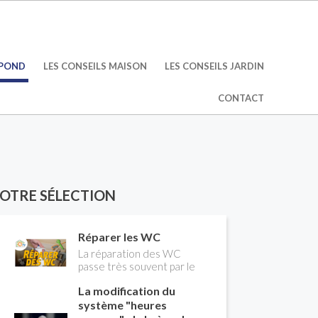
ÉPOND
LES CONSEILS MAISON
LES CONSEILS JARDIN
CONTACT
OTRE SÉLECTION
Réparer les WC
La réparation des WC
passe très souvent par le
remplacement du robinet
La modification du
flotteur. Tuto pour tout
vous expliquer
système "heures