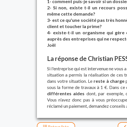
1- comment puis-je savoir si un dossi
2- Si non, existe t-il un recours pos
même cette demande?
3- est ce qu'une société pas très honn
client et toucher la prime?
4- existe-t-il un organisme qui gère 
auprès des entreprises qui ne respec
Joël
La réponse de Christian PE
Si l'entreprise qui est intervenue ne vous 
situation a permis la réalisation de ces 
dans votre situation. Le
reste à charge
p
sous la forme de travaux à 1 €. Dans ce c
différentes aides
dont, par exemple, ce
Vous n'avez donc pas à vous préoccuper 
réclamé un paiement, demandez conseils a
Retour
liste