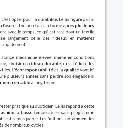
, c’est opter pour la durabilité. Le lin figure parmi
à l’usure. Il ne perd pas sa forme après
plusieurs
ore avec le temps, ce qui est rare pour un textile
sse largement celle des rideaux en matières
nt rapidement.
ésistance mécanique élevée, même en conditions
que, choisir un
rideau durable
, c’est réduire les
iles. L’
écoresponsabilité
et la
qualité
vont ici
dure plusieurs années sans perdre son élégance ni
ement rentable
à long terme.
ster pratique au quotidien. Le lin répond à cette
machine
, à basse température, sans programme
nts est remarquable. Les finitions, notamment les
rès de nombreux cycles.