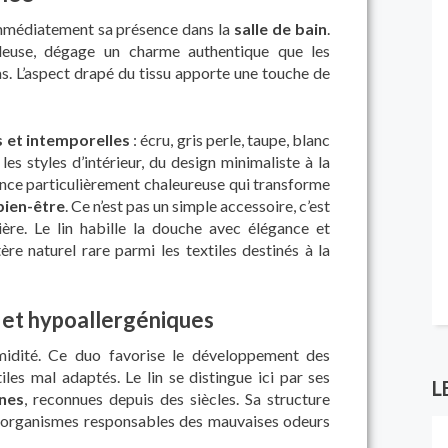
médiatement sa présence dans la
salle de bain
.
uleuse, dégage un charme authentique que les
s. L’aspect drapé du tissu apporte une touche de
s et intemporelles
: écru, gris perle, taupe, blanc
les styles d’intérieur, du design minimaliste à la
ce particulièrement chaleureuse qui transforme
bien-être
. Ce n’est pas un simple accessoire, c’est
ère. Le lin habille la douche avec élégance et
re naturel rare parmi les textiles destinés à la
 et hypoallergéniques
midité. Ce duo favorise le développement des
iles mal adaptés. Le lin se distingue ici par ses
L
nes
, reconnues depuis des siècles. Sa structure
o-organismes responsables des mauvaises odeurs