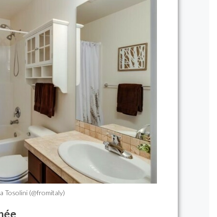
 Tosolini (@fromitaly)
inée