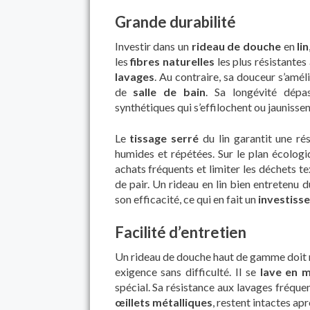
Grande durabilité
Investir dans un
rideau de douche
en
lin
les
fibres naturelles
les plus résistantes 
lavages
. Au contraire, sa douceur s’améli
de
salle de bain
. Sa longévité dépa
synthétiques qui s’effilochent ou jaunisse
Le
tissage serré
du lin garantit une r
humides et répétées. Sur le plan écologi
achats fréquents et limiter les déchets text
de pair. Un rideau en lin bien entretenu 
son efficacité, ce qui en fait un
investiss
Facilité d’entretien
Un rideau de douche haut de gamme doit re
exigence sans difficulté. Il se
lave en 
spécial. Sa résistance aux lavages fréque
œillets métalliques
, restent intactes ap