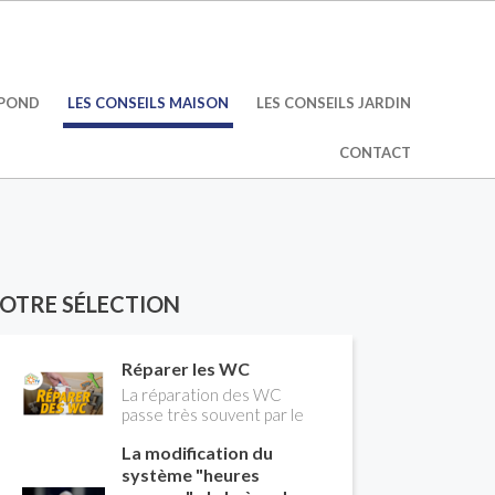
ÉPOND
LES CONSEILS MAISON
LES CONSEILS JARDIN
CONTACT
OTRE SÉLECTION
Réparer les WC
La réparation des WC
passe très souvent par le
remplacement du robinet
La modification du
flotteur. Tuto pour tout
vous expliquer
système "heures