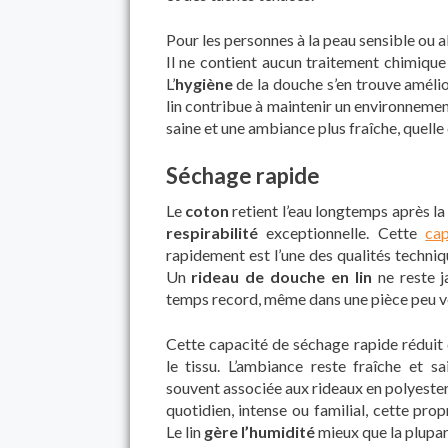
Pour les personnes à la peau sensible ou al
Il ne contient aucun traitement chimique
L’
hygiène
de la douche s’en trouve améli
lin contribue à maintenir un environnement
saine et une ambiance plus fraîche, quelle 
Séchage rapide
Le
coton
retient l’eau longtemps après la 
respirabilité
exceptionnelle. Cette
cap
rapidement est l’une des qualités techni
Un
rideau de douche en lin
ne reste j
temps record, même dans une pièce peu ve
Cette capacité de séchage rapide réduit 
le tissu. L’ambiance reste fraîche et s
souvent associée aux rideaux en polyester
quotidien, intense ou familial, cette pro
Le lin
gère l’humidité
mieux que la plupart