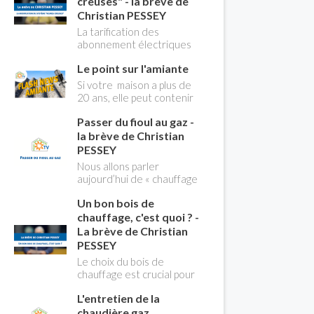
creuses" - la brève de
Christian PESSEY
La tarification des
abonnement électriques
comprend depuis
Le point sur l'amiante
longtemps deux
possibilités : heures
Si votre maison a plus de
pleines, heures creuses.
20 ans, elle peut contenir
Aujourd'hui Christian
des MCA (matériaux
PESSEY vous explique tout
Passer du fioul au gaz -
contenant de l'amiante) !
ce qu'il faut savoir sur la
Pas de panique, on fait le
la brève de Christian
nouvelle modification du
point dans notre flash
PESSEY
système "heures creuses"
news n°3 spéciale
Nous allons parler
qui concerne près de 15
Amiante et ses dangers
aujourd’hui de « chauffage
millions de Français !
avec Christian Pessey
». Et plus particulièrement
Un bon bois de
du changement d’énergie.
Nous allons aborder
chauffage, c'est quoi ? -
l’abandon du fioul au profit
La brève de Christian
du gaz.
PESSEY
Le choix du bois de
chauffage est crucial pour
assurer un bon
L'entretien de la
rendement énergétique
et limiter l'impact
chaudière gaz