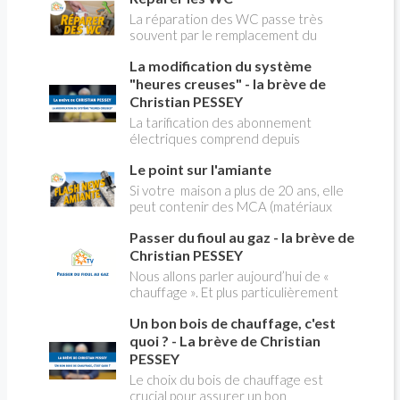
La réparation des WC passe très
souvent par le remplacement du
robinet flotteur. Tuto pour tout vous
La modification du système
expliquer
"heures creuses" - la brève de
Christian PESSEY
La tarification des abonnement
électriques comprend depuis
longtemps deux possibilités : heures
Le point sur l'amiante
pleines, heures creuses. Aujourd'hui
Christian PESSEY vous explique tout
Si votre maison a plus de 20 ans, elle
ce qu'il faut savoir sur la nouvelle
peut contenir des MCA (matériaux
modification du système "heures
contenant de l'amiante) ! Pas de
creuses" qui concerne près de 15
Passer du fioul au gaz - la brève de
panique, on fait le point dans notre
millions de Français !
flash news n°3 spéciale Amiante et
Christian PESSEY
ses dangers avec Christian Pessey
Nous allons parler aujourd’hui de «
chauffage ». Et plus particulièrement
du changement d’énergie. Nous allons
Un bon bois de chauffage, c'est
aborder l’abandon du fioul au profit du
gaz.
quoi ? - La brève de Christian
PESSEY
Le choix du bois de chauffage est
crucial pour assurer un bon