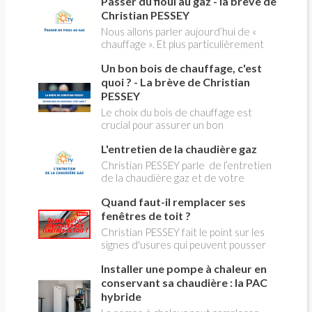
Passer du fioul au gaz - la brève de
panique, on fait le point dans notre
millions de Français !
flash news n°3 spéciale Amiante et
Christian PESSEY
ses dangers avec Christian Pessey
Nous allons parler aujourd’hui de «
chauffage ». Et plus particulièrement
du changement d’énergie. Nous allons
Un bon bois de chauffage, c'est
aborder l’abandon du fioul au profit du
gaz.
quoi ? - La brève de Christian
PESSEY
Le choix du bois de chauffage est
crucial pour assurer un bon
rendement énergétique et limiter
L'entretien de la chaudière gaz
l'impact environnemental. Mais
comment reconnaître un bois de
Christian PESSEY parle de l’entretien
qualité ? Plusieurs critères entrent en
de la chaudière gaz et de votre
jeu : le type d'essence, le taux
système de chauffage central. Si vous
d'humidité, la densité et la saison de
Quand faut-il remplacer ses
avez un système par radiateurs ou un
coupe.
plancher chauffant, qui sont alimentés
fenêtres de toit ?
par une chaudière au gaz, vous devez
Christian PESSEY fait le point sur les
faire entretenir celle-ci une fois par
signes d'usures qui peuvent pousser
an, que vous soyez locataire ou
au remplacement des fenêtres de
propriétaire occupant. C’est la même
Installer une pompe à chaleur en
toit. En remplaçant vos fenêtre de toit
chose pour un chauffe-bains au gaz.
vous ferez des économies de
conservant sa chaudière : la PAC
C’est une obligation légale. Si vous ne
chauffage et vous améliorerez le
hybride
le faites pas, votre responsabilité
confort des combles qui en sont