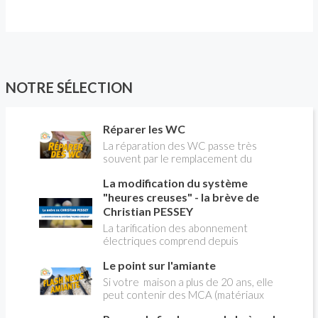
NOTRE SÉLECTION
Réparer les WC
La réparation des WC passe très
souvent par le remplacement du
robinet flotteur. Tuto pour tout vous
La modification du système
expliquer
"heures creuses" - la brève de
Christian PESSEY
La tarification des abonnement
électriques comprend depuis
longtemps deux possibilités : heures
Le point sur l'amiante
pleines, heures creuses. Aujourd'hui
Christian PESSEY vous explique tout
Si votre maison a plus de 20 ans, elle
ce qu'il faut savoir sur la nouvelle
peut contenir des MCA (matériaux
modification du système "heures
contenant de l'amiante) ! Pas de
creuses" qui concerne près de 15