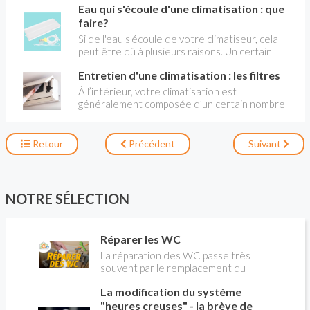
Eau qui s'écoule d'une climatisation : que
Mais mal utilisé il manquera d'efficacité et
surtout sera très énergivore. Il faut donc être
faire?
attentif à son bon réglage . Voici comment bien
Si de l'eau s'écoule de votre climatiseur, cela
l'utiliser.
peut être dû à plusieurs raisons. Un certain
nombre d étapes pour diagnostiquer et
Entretien d'une climatisation : les filtres
résoudre le problème.
À l’intérieur, votre climatisation est
généralement composée d’un certain nombre
de « consoles » qu’on appelle des « splits » .
Il est essentiel de nettoyer voire de remplacer
les filtres périodiquement.
Retour
Précédent
Suivant
NOTRE SÉLECTION
Réparer les WC
La réparation des WC passe très
souvent par le remplacement du
robinet flotteur. Tuto pour tout vous
La modification du système
expliquer
"heures creuses" - la brève de