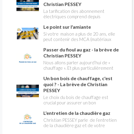
Christian PESSEY
La tarification des abonnement
électriques comprend depuis
longtemps deux possibilités : heures
Le point sur l'amiante
pleines, heures creuses. Aujourd'hui
Christian PESSEY vous explique tout
Si votre maison a plus de 20 ans, elle
ce qu'il faut savoir sur la nouvelle
peut contenir des MCA (matériaux
modification du système "heures
contenant de l'amiante) ! Pas de
creuses" qui concerne près de 15
Passer du fioul au gaz - la brève de
panique, on fait le point dans notre
millions de Français !
flash news n°3 spéciale Amiante et
Christian PESSEY
ses dangers avec Christian Pessey
Nous allons parler aujourd’hui de «
chauffage ». Et plus particulièrement
du changement d’énergie. Nous allons
Un bon bois de chauffage, c'est
aborder l’abandon du fioul au profit du
gaz.
quoi ? - La brève de Christian
PESSEY
Le choix du bois de chauffage est
crucial pour assurer un bon
rendement énergétique et limiter
L'entretien de la chaudière gaz
l'impact environnemental. Mais
comment reconnaître un bois de
Christian PESSEY parle de l’entretien
qualité ? Plusieurs critères entrent en
de la chaudière gaz et de votre
jeu : le type d'essence, le taux
système de chauffage central. Si vous