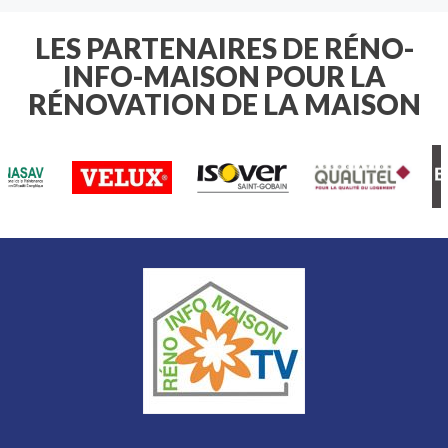
françaises chaque été. Avant
d'arroser votre pelouse , vos massifs
de fleurs ou votre potager , il est
LES PARTENAIRES DE RÉNO-
essentiel de connaître les règles
INFO-MAISON POUR LA
applicables à votre domicile.
RÉNOVATION DE LA MAISON