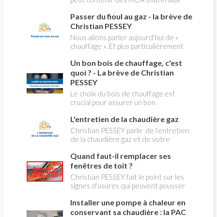
modification du système "heures
contenant de l'amiante) ! Pas de
creuses" qui concerne près de 15
Passer du fioul au gaz - la brève de
panique, on fait le point dans notre
millions de Français !
flash news n°3 spéciale Amiante et
Christian PESSEY
ses dangers avec Christian Pessey
Nous allons parler aujourd’hui de «
chauffage ». Et plus particulièrement
du changement d’énergie. Nous allons
Un bon bois de chauffage, c'est
aborder l’abandon du fioul au profit du
gaz.
quoi ? - La brève de Christian
PESSEY
Le choix du bois de chauffage est
crucial pour assurer un bon
rendement énergétique et limiter
L'entretien de la chaudière gaz
l'impact environnemental. Mais
comment reconnaître un bois de
Christian PESSEY parle de l’entretien
qualité ? Plusieurs critères entrent en
de la chaudière gaz et de votre
jeu : le type d'essence, le taux
système de chauffage central. Si vous
d'humidité, la densité et la saison de
Quand faut-il remplacer ses
avez un système par radiateurs ou un
coupe.
plancher chauffant, qui sont alimentés
fenêtres de toit ?
par une chaudière au gaz, vous devez
Christian PESSEY fait le point sur les
faire entretenir celle-ci une fois par
signes d'usures qui peuvent pousser
an, que vous soyez locataire ou
au remplacement des fenêtres de
propriétaire occupant. C’est la même
Installer une pompe à chaleur en
toit. En remplaçant vos fenêtre de toit
chose pour un chauffe-bains au gaz.
vous ferez des économies de
conservant sa chaudière : la PAC