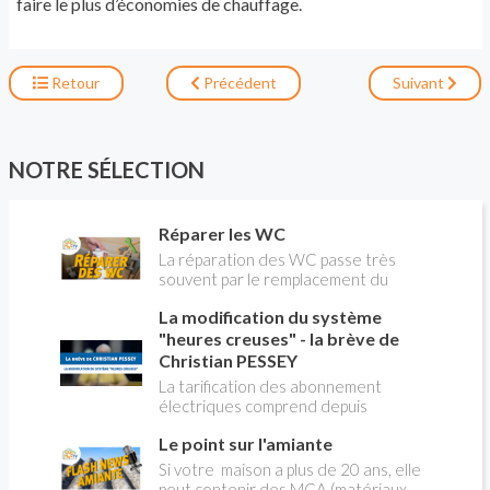
faire le plus d’économies de chauffage.
Retour
Précédent
Suivant
NOTRE SÉLECTION
Réparer les WC
La réparation des WC passe très
souvent par le remplacement du
robinet flotteur. Tuto pour tout vous
La modification du système
expliquer
"heures creuses" - la brève de
Christian PESSEY
La tarification des abonnement
électriques comprend depuis
longtemps deux possibilités : heures
Le point sur l'amiante
pleines, heures creuses. Aujourd'hui
Christian PESSEY vous explique tout
Si votre maison a plus de 20 ans, elle
ce qu'il faut savoir sur la nouvelle
peut contenir des MCA (matériaux