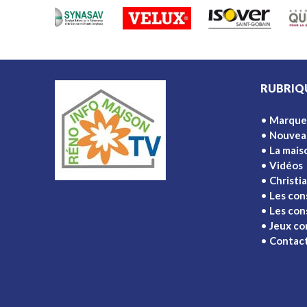
RUBRIQ
Marque
Nouvea
La mais
Vidéos
Christi
Les con
Les cons
Jeux co
Contac
Ajouter à l'écran d'accueil