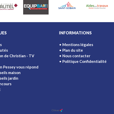
UES
INFORMATIONS
s
Mentions légales
utés
Plan du site
on de Christian - TV
Nous contacter
Politique Confidentialité
an Pessey vous répond
seils maison
eils jardin
ncours
t
Clikeo