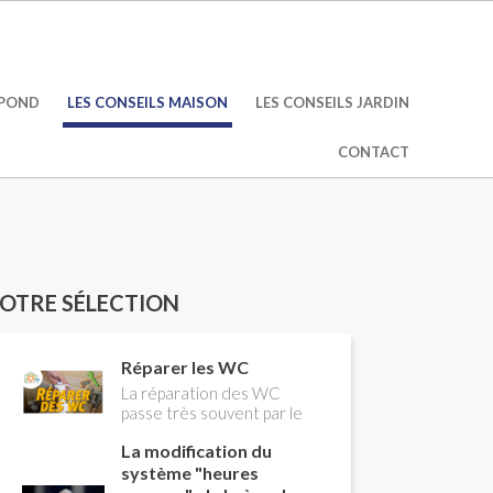
ÉPOND
LES CONSEILS MAISON
LES CONSEILS JARDIN
CONTACT
OTRE SÉLECTION
Réparer les WC
La réparation des WC
passe très souvent par le
remplacement du robinet
La modification du
flotteur. Tuto pour tout
vous expliquer
système "heures