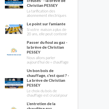
creuses" - la brève de
Christian PESSEY
La tarification des
abonnement électriques
comprend depuis
Le point sur l'amiante
longtemps deux
possibilités : heures
Si votre maison a plus de
pleines, heures creuses.
20 ans, elle peut contenir
Aujourd'hui Christian
des MCA (matériaux
PESSEY vous explique tout
Passer du fioul au gaz -
contenant de l'amiante) !
ce qu'il faut savoir sur la
Pas de panique, on fait le
la brève de Christian
nouvelle modification du
point dans notre flash
PESSEY
système "heures creuses"
news n°3 spéciale
Nous allons parler
qui concerne près de 15
Amiante et ses dangers
aujourd’hui de « chauffage
millions de Français !
avec Christian Pessey
». Et plus particulièrement
Un bon bois de
du changement d’énergie.
Nous allons aborder
chauffage, c'est quoi ? -
l’abandon du fioul au profit
La brève de Christian
du gaz.
PESSEY
Le choix du bois de
chauffage est crucial pour
assurer un bon
L'entretien de la
rendement énergétique
et limiter l'impact
chaudière gaz