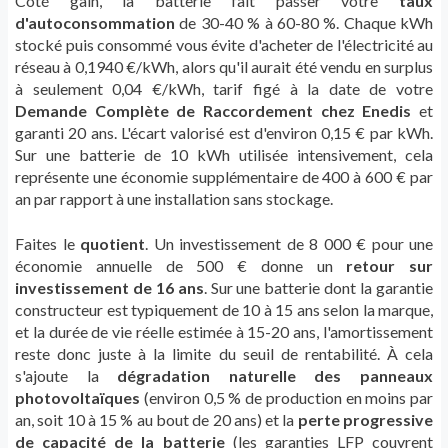
Côté gain, la batterie fait passer votre
taux
d'autoconsommation
de 30-40 % à 60-80 %. Chaque kWh
stocké puis consommé vous évite d'acheter de l'électricité au
réseau à 0,1940 €/kWh, alors qu'il aurait été vendu en surplus
à seulement 0,04 €/kWh, tarif figé à la date de votre
Demande Complète de Raccordement chez Enedis
et
garanti 20 ans. L'écart valorisé est d'environ 0,15 € par kWh.
Sur une batterie de 10 kWh utilisée intensivement, cela
représente une économie supplémentaire de 400 à 600 € par
an par rapport à une installation sans stockage.
Faites le
quotient
. Un investissement de 8 000 € pour une
économie annuelle de 500 € donne un
retour sur
investissement de 16 ans
. Sur une batterie dont la garantie
constructeur est typiquement de 10 à 15 ans selon la marque,
et la durée de vie réelle estimée à 15-20 ans, l'amortissement
reste donc juste à la limite du seuil de rentabilité. À cela
s'ajoute la
dégradation naturelle des panneaux
photovoltaïques
(environ 0,5 % de production en moins par
an, soit 10 à 15 % au bout de 20 ans) et la
perte progressive
de capacité de la batterie
(les garanties LFP couvrent