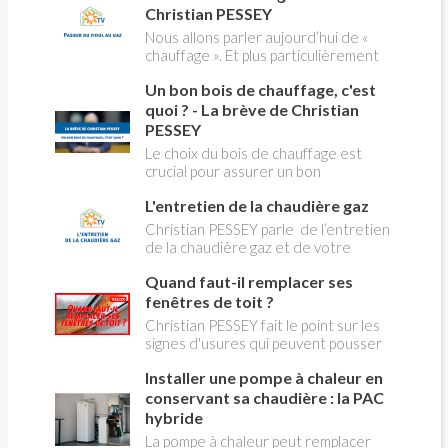
millions de Français !
flash news n°3 spéciale Amiante et
Christian PESSEY
ses dangers avec Christian Pessey
Nous allons parler aujourd’hui de «
chauffage ». Et plus particulièrement
du changement d’énergie. Nous allons
Un bon bois de chauffage, c'est
aborder l’abandon du fioul au profit du
gaz.
quoi ? - La brève de Christian
PESSEY
Le choix du bois de chauffage est
crucial pour assurer un bon
rendement énergétique et limiter
L'entretien de la chaudière gaz
l'impact environnemental. Mais
comment reconnaître un bois de
Christian PESSEY parle de l’entretien
qualité ? Plusieurs critères entrent en
de la chaudière gaz et de votre
jeu : le type d'essence, le taux
système de chauffage central. Si vous
d'humidité, la densité et la saison de
Quand faut-il remplacer ses
avez un système par radiateurs ou un
coupe.
plancher chauffant, qui sont alimentés
fenêtres de toit ?
par une chaudière au gaz, vous devez
Christian PESSEY fait le point sur les
faire entretenir celle-ci une fois par
signes d'usures qui peuvent pousser
an, que vous soyez locataire ou
au remplacement des fenêtres de
propriétaire occupant. C’est la même
Installer une pompe à chaleur en
toit. En remplaçant vos fenêtre de toit
chose pour un chauffe-bains au gaz.
vous ferez des économies de
conservant sa chaudière : la PAC
C’est une obligation légale. Si vous ne
chauffage et vous améliorerez le
hybride
le faites pas, votre responsabilité
confort des combles qui en sont
La pompe à chaleur peut remplacer
pourra être engagée en cas