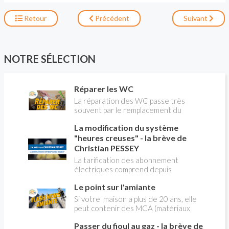
Retour
Précédent
Suivant
NOTRE SÉLECTION
Réparer les WC
La réparation des WC passe très
souvent par le remplacement du
robinet flotteur. Tuto pour tout vous
La modification du système
expliquer
"heures creuses" - la brève de
Christian PESSEY
La tarification des abonnement
électriques comprend depuis
longtemps deux possibilités : heures
Le point sur l'amiante
pleines, heures creuses. Aujourd'hui
Christian PESSEY vous explique tout
Si votre maison a plus de 20 ans, elle
ce qu'il faut savoir sur la nouvelle
peut contenir des MCA (matériaux
modification du système "heures
contenant de l'amiante) ! Pas de
creuses" qui concerne près de 15
Passer du fioul au gaz - la brève de
panique, on fait le point dans notre