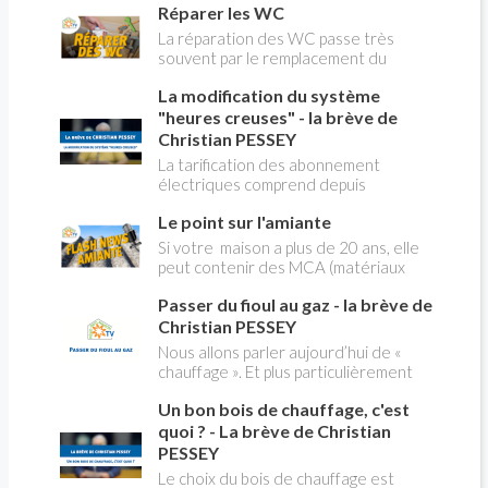
Réparer les WC
La réparation des WC passe très
souvent par le remplacement du
robinet flotteur. Tuto pour tout vous
La modification du système
expliquer
"heures creuses" - la brève de
Christian PESSEY
La tarification des abonnement
électriques comprend depuis
longtemps deux possibilités : heures
Le point sur l'amiante
pleines, heures creuses. Aujourd'hui
Christian PESSEY vous explique tout
Si votre maison a plus de 20 ans, elle
ce qu'il faut savoir sur la nouvelle
peut contenir des MCA (matériaux
modification du système "heures
contenant de l'amiante) ! Pas de
creuses" qui concerne près de 15
Passer du fioul au gaz - la brève de
panique, on fait le point dans notre
millions de Français !
flash news n°3 spéciale Amiante et
Christian PESSEY
ses dangers avec Christian Pessey
Nous allons parler aujourd’hui de «
chauffage ». Et plus particulièrement
du changement d’énergie. Nous allons
Un bon bois de chauffage, c'est
aborder l’abandon du fioul au profit du
gaz.
quoi ? - La brève de Christian
PESSEY
Le choix du bois de chauffage est