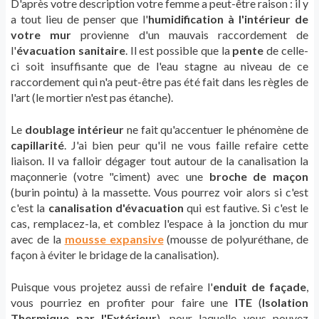
D'après votre description votre femme a peut-être raison : il y
a tout lieu de penser que l'
humidification à l'intérieur de
votre mur
provienne d'un mauvais raccordement de
l'
évacuation sanitaire
. Il est possible que la
pente
de celle-
ci soit insuffisante que de l'eau stagne au niveau de ce
raccordement qui n'a peut-être pas été fait dans les règles de
l'art (le mortier n'est pas étanche).
Le
doublage intérieur
ne fait qu'accentuer le phénomène de
capillarité
. J'ai bien peur qu'il ne vous faille refaire cette
liaison. Il va falloir dégager tout autour de la canalisation la
maçonnerie (votre "ciment) avec une
broche de maçon
(burin pointu) à la massette. Vous pourrez voir alors si c'est
c'est la
canalisation d'évacuation
qui est fautive. Si c'est le
cas, remplacez-la, et comblez l'espace à la jonction du mur
avec de la
mousse expansive
(mousse de polyuréthane, de
façon à éviter le bridage de la canalisation).
Puisque vous projetez aussi de refaire l'
enduit de façade
,
vous pourriez en profiter pour faire une
ITE
(
Isolation
Thermique par l'Extérieur
), pour laquelle vous pouvez