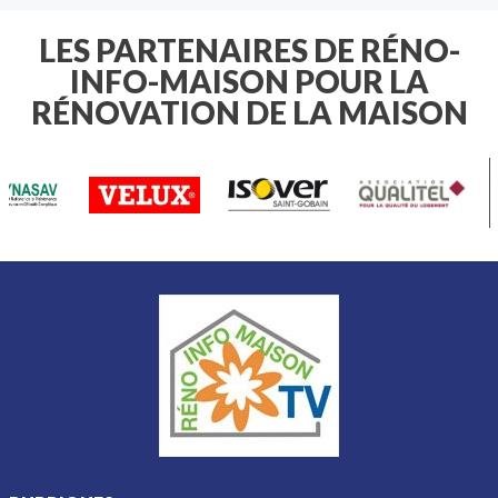
d'arroser votre pelouse , vos massifs
de fleurs ou votre potager , il est
LES PARTENAIRES DE RÉNO-
essentiel de connaître les règles
INFO-MAISON POUR LA
applicables à votre domicile.
RÉNOVATION DE LA MAISON