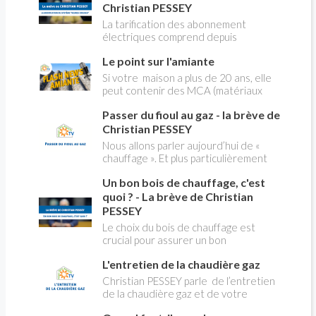
Christian PESSEY
La tarification des abonnement
électriques comprend depuis
longtemps deux possibilités : heures
Le point sur l'amiante
pleines, heures creuses. Aujourd'hui
Christian PESSEY vous explique tout
Si votre maison a plus de 20 ans, elle
ce qu'il faut savoir sur la nouvelle
peut contenir des MCA (matériaux
modification du système "heures
contenant de l'amiante) ! Pas de
creuses" qui concerne près de 15
Passer du fioul au gaz - la brève de
panique, on fait le point dans notre
millions de Français !
flash news n°3 spéciale Amiante et
Christian PESSEY
ses dangers avec Christian Pessey
Nous allons parler aujourd’hui de «
chauffage ». Et plus particulièrement
du changement d’énergie. Nous allons
Un bon bois de chauffage, c'est
aborder l’abandon du fioul au profit du
gaz.
quoi ? - La brève de Christian
PESSEY
Le choix du bois de chauffage est
crucial pour assurer un bon
rendement énergétique et limiter
L'entretien de la chaudière gaz
l'impact environnemental. Mais
comment reconnaître un bois de
Christian PESSEY parle de l’entretien
qualité ? Plusieurs critères entrent en
de la chaudière gaz et de votre
jeu : le type d'essence, le taux
système de chauffage central. Si vous