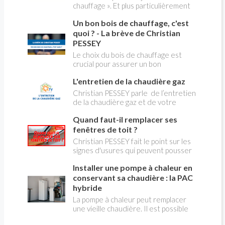
chauffage ». Et plus particulièrement
du changement d’énergie. Nous allons
Un bon bois de chauffage, c'est
aborder l’abandon du fioul au profit du
gaz.
quoi ? - La brève de Christian
PESSEY
Le choix du bois de chauffage est
crucial pour assurer un bon
rendement énergétique et limiter
L'entretien de la chaudière gaz
l'impact environnemental. Mais
comment reconnaître un bois de
Christian PESSEY parle de l’entretien
qualité ? Plusieurs critères entrent en
de la chaudière gaz et de votre
jeu : le type d'essence, le taux
système de chauffage central. Si vous
d'humidité, la densité et la saison de
Quand faut-il remplacer ses
avez un système par radiateurs ou un
coupe.
plancher chauffant, qui sont alimentés
fenêtres de toit ?
par une chaudière au gaz, vous devez
Christian PESSEY fait le point sur les
faire entretenir celle-ci une fois par
signes d'usures qui peuvent pousser
an, que vous soyez locataire ou
au remplacement des fenêtres de
propriétaire occupant. C’est la même
Installer une pompe à chaleur en
toit. En remplaçant vos fenêtre de toit
chose pour un chauffe-bains au gaz.
vous ferez des économies de
conservant sa chaudière : la PAC
C’est une obligation légale. Si vous ne
chauffage et vous améliorerez le
hybride
le faites pas, votre responsabilité
confort des combles qui en sont
La pompe à chaleur peut remplacer
pourra être engagée en cas
équipées.
une vieille chaudière. Il est possible
d’accident, et vous ne serez pas
aussi de combiner une PAC avec
couvert par votre assurance.