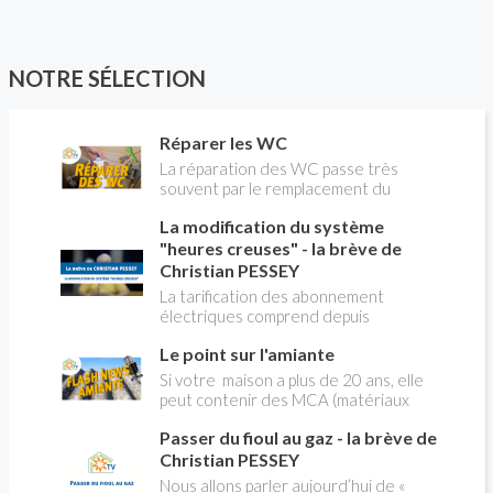
NOTRE SÉLECTION
Réparer les WC
La réparation des WC passe très
souvent par le remplacement du
robinet flotteur. Tuto pour tout vous
La modification du système
expliquer
"heures creuses" - la brève de
Christian PESSEY
La tarification des abonnement
électriques comprend depuis
longtemps deux possibilités : heures
Le point sur l'amiante
pleines, heures creuses. Aujourd'hui
Christian PESSEY vous explique tout
Si votre maison a plus de 20 ans, elle
ce qu'il faut savoir sur la nouvelle
peut contenir des MCA (matériaux
modification du système "heures
contenant de l'amiante) ! Pas de
creuses" qui concerne près de 15
Passer du fioul au gaz - la brève de
panique, on fait le point dans notre
millions de Français !
flash news n°3 spéciale Amiante et
Christian PESSEY
ses dangers avec Christian Pessey
Nous allons parler aujourd’hui de «