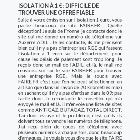
ISOLATION À 1 € : DIFFICILE DE
TROUVER UNE OFFRE FIABLE
Suite à votre émission sur l'isolation 1 euro, vous
parlez beaucoup du site FAIRE.FR . Quelle
déception! Je suis de l'Yonne, je contacte donc le
site qui me donne un numéro de téléphone sur
Auxerre ADIL . Je les contacte, ils me précisent
bien qu'il n y a pas d'entreprises RGE qui fassent
l'isolation à 1 euro sur le département, pour
cause les délais de paiement sont trop long. Je
reçois donc un mail de l'ADIL, et là, le mail me
renvoie... sur sur le site FAIRE.FR pour trouver
une entreprise RGE,. Mais le soucis avec
FAIRE.FR c'est que l'on ne peut sélectionner un
artisan que dans un rayon de 20 kilomètres maxi
en sachant qu'il n'y a pas d'artisan dans le 89: pas
facile donc. Je recontacte le conseiller qui m'a
envoyé le mail et là, il m'envoie une liste de sites
comme ANTIGAZ, BUTAGAZ, TOTAL DIRECT.
J'ai donc essayé et le problème, c'est qu'ils ils
doivent tous se vendre les numéros de téléphone.
J'ai reçu plein de coups de téléphone avec
plusieurs numéros à chaque fois, donc beaucoup
d'arnaques. Je voulais vous dire que le site FAIRE