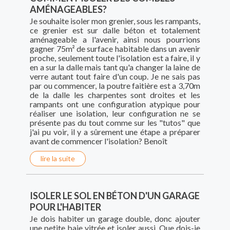
AMÉNAGEABLES?
Je souhaite isoler mon grenier, sous les rampants,
ce grenier est sur dalle béton et totalement
aménageable a l'avenir, ainsi nous pourrions
gagner 75m² de surface habitable dans un avenir
proche, seulement toute l'isolation est a faire, il y
en a sur la dalle mais tant qu'a changer la laine de
verre autant tout faire d'un coup. Je ne sais pas
par ou commencer, la poutre faitière est a 3,70m
de la dalle les charpentes sont droites et les
rampants ont une configuration atypique pour
réaliser une isolation, leur configuration ne se
présente pas du tout comme sur les "tutos" que
j'ai pu voir, il y a sûrement une étape a préparer
avant de commencer l'isolation? Benoît
lire la suite
ISOLER LE SOL EN BÉTON D'UN GARAGE
POUR L'HABITER
Je dois habiter un garage double, donc ajouter
une petite baie vitrée et isoler aussi. Que dois-je