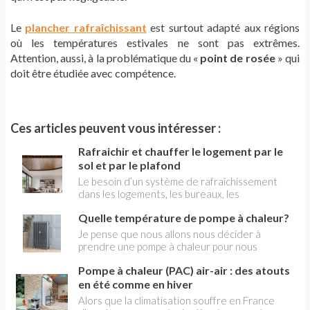
Le
plancher rafraîchissant
est surtout adapté aux régions
où les températures estivales ne sont pas extrêmes.
Attention, aussi, à la problématique du «
point de rosée
» qui
doit être étudiée avec compétence.
Ces articles peuvent vous intéresser :
Rafraichir et chauffer le logement par le
sol et par le plafond
Le besoin d’un système de rafraîchissement
dans les logements, les bureaux, les
commerces devient désormais essentiel quelle
Quelle température de pompe à chaleur?
que soit la région. Si la climatisation est
aujourd’hui répandue, ce n’est pas le seul
Je pense que nous allons nous décider à
moyen, pas forcément le plus confortable et
prendre une pompe à chaleur pour nous
pas le plus économique sur le long terme. Grâce
chauffer. Mais nous ne savons pas quelle
aux innovations technologiques et aux
Pompe à chaleur (PAC) air-air : des atouts
température de pompe à chaleur choisir.
systèmes proposés par les industriels
Quelles sont les options? Jean-Philippe
en été comme en hiver
adhérents de Cochebat ( syndicat national des
Alors que la climatisation souffre en France
fabricants de composants et de systèmes