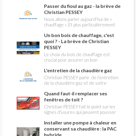
contenant de l'amiante) ! Pas de
creuses" qui concerne près de 15
Passer du fioul au gaz - la brève de
panique, on fait le point dans notre
millions de Français !
flash news n°3 spéciale Amiante et
Christian PESSEY
ses dangers avec Christian Pessey
Nous allons parler aujourd’hui de «
chauffage ». Et plus particulièrement
du changement d’énergie. Nous allons
Un bon bois de chauffage, c'est
aborder l’abandon du fioul au profit du
gaz.
quoi ? - La brève de Christian
PESSEY
Le choix du bois de chauffage est
crucial pour assurer un bon
rendement énergétique et limiter
L'entretien de la chaudière gaz
l'impact environnemental. Mais
comment reconnaître un bois de
Christian PESSEY parle de l’entretien
qualité ? Plusieurs critères entrent en
de la chaudière gaz et de votre
jeu : le type d'essence, le taux
système de chauffage central. Si vous
d'humidité, la densité et la saison de
Quand faut-il remplacer ses
avez un système par radiateurs ou un
coupe.
plancher chauffant, qui sont alimentés
fenêtres de toit ?
par une chaudière au gaz, vous devez
Christian PESSEY fait le point sur les
faire entretenir celle-ci une fois par
signes d'usures qui peuvent pousser
an, que vous soyez locataire ou
au remplacement des fenêtres de
propriétaire occupant. C’est la même
Installer une pompe à chaleur en
toit. En remplaçant vos fenêtre de toit
chose pour un chauffe-bains au gaz.
vous ferez des économies de
conservant sa chaudière : la PAC
C’est une obligation légale. Si vous ne
chauffage et vous améliorerez le
hybride