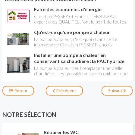
Faire des économies d'énergie
Christian PESSEY et Francis TIFFANNEAU,
expert chez QUALITEL , font le point de toutes
ces règles et habitudes de vie, simples mais
Qu'est-ce qu'une pompe à chaleur
efficaces, qui permettent d'économiser
l'énergie dans son logement.
La pompe à chaleur, c'est quoi ? Dans cette
interview de Christian PESSEY François
DEROCHE, ancien président de l' AFPAC nous
Installer une pompe à chaleur en
explique tout ce qui se cache derrière une
pompe à chaleur, ses différentes versions et l'
conservant sa chaudière : la PAC hybride
économie d' énergie qu'elle représente.
La pompe à chaleur peut remplacer une vieille
chaudière. Il est possible aussi de combiner une
PAC avec l'énergie initialement utilisée (gaz ou
fioul) : on parle alors de "pompe à chaleur
hybride". Comment ça marche? Est-ce
Retour
Précédent
Suivant
intéressant économiquement? Peut-on
bénéficier d'aides comme le CITE? Valérie
LAPLAGNE, du Conseil d'Administration de l'
AFPAC (Association Française pour les Pompes
NOTRE SÉLECTION
à Chaleur), répond aux questions de Christian
PESSEY, journaliste de la construction, en
charge de l'émission LA MAISON DE
Réparer les WC
CHRISTIAN TV sur RÉNO-INFO-MAISON.com