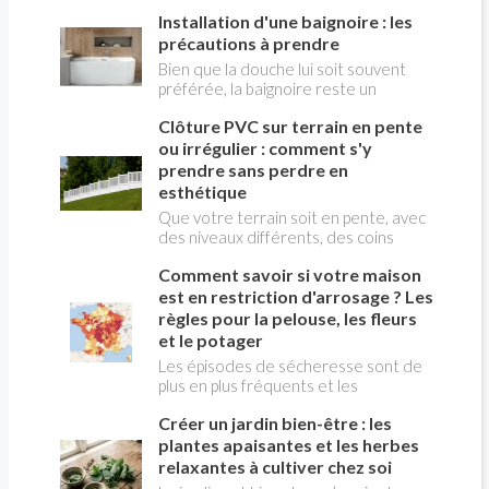
démarrer ne signifie pas forcément
de cellulose, La structure est-elle
conserve sa rigidité plus longtemps et,
Installation d'une baignoire : les
qu'elle est hors service. Certaines
capable de supporter la nouvelle
quand il est attaqué par le feu, crée
pannes proviennent d'un simple
précautions à prendre
isolation? Régis
une croûte rigide qui protège la
manque d'entretien ou d'un réglage
Bien que la douche lui soit souvent
structure de la déformation et
inadapté, tandis que d'autres
préférée, la baignoire reste un
retarde les effets de l'incendie sur le
nécessitent l'intervention d'un
équipement sanitaire de confort
bois. Néanmoins, un certain nombre
spécialiste. Avant de contacter un
Clôture PVC sur terrain en pente
irremplaçable pour une salle de bain
de précautions sont à prendre pour
dépanneur, quelques vérifications
de qualité. Son installation n'est pas
ou irrégulier : comment s'y
renforcer cette résistance.
peuvent vous faire gagner du temps…
très compliquée.
prendre sans perdre en
et parfois éviter une facture
esthétique
importante.
Que votre terrain soit en pente, avec
des niveaux différents, des coins
bizarres ou des tailles hors du
Comment savoir si votre maison
commun : découvrez comment poser
une clôture en PVC qui s'ajuste
est en restriction d'arrosage ? Les
parfaitement à votre espace. Nos
règles pour la pelouse, les fleurs
astuces vous aideront à garder un
et le potager
rendu uniforme, résistant et
Les épisodes de sécheresse sont de
esthétique, sans que cela n'affecte la
plus en plus fréquents et les
beauté de votre extérieur.
restrictions d'arrosage concernent
Créer un jardin bien-être : les
désormais de nombreuses communes
françaises chaque été. Avant
plantes apaisantes et les herbes
d'arroser votre pelouse , vos massifs
relaxantes à cultiver chez soi
de fleurs ou votre potager , il est