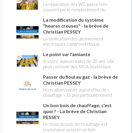
et les plateformes de podcast.
La réparation des WC passe très
souvent par le remplacement du
robinet flotteur. Tuto pour tout vous
La modification du système
expliquer
"heures creuses" - la brève de
Christian PESSEY
La tarification des abonnement
électriques comprend depuis
longtemps deux possibilités : heures
Le point sur l'amiante
pleines, heures creuses. Aujourd'hui
Christian PESSEY vous explique tout
Si votre maison a plus de 20 ans, elle
ce qu'il faut savoir sur la nouvelle
peut contenir des MCA (matériaux
modification du système "heures
contenant de l'amiante) ! Pas de
creuses" qui concerne près de 15
Passer du fioul au gaz - la brève de
panique, on fait le point dans notre
millions de Français !
flash news n°3 spéciale Amiante et
Christian PESSEY
ses dangers avec Christian Pessey
Nous allons parler aujourd’hui de «
chauffage ». Et plus particulièrement
du changement d’énergie. Nous allons
Un bon bois de chauffage, c'est
aborder l’abandon du fioul au profit du
gaz.
quoi ? - La brève de Christian
PESSEY
Le choix du bois de chauffage est
crucial pour assurer un bon