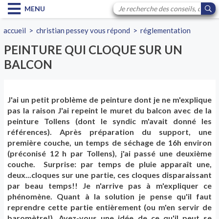
MENU
accueil
>
christian pessey vous répond
>
réglementation
PEINTURE QUI CLOQUE SUR UN
BALCON
J'ai un petit problème de peinture dont je ne m'explique
pas la raison J'ai repeint le muret du balcon avec de la
peinture Tollens (dont le syndic m'avait donné les
références). Après préparation du support, une
première couche, un temps de séchage de 16h environ
(préconisé 12 h par Tollens), j'ai passé une deuxième
couche. Surprise: par temps de pluie apparaît une,
deux...cloques sur une partie, ces cloques disparaissant
par beau temps!! Je n'arrive pas à m'expliquer ce
phénomène. Quant à la solution je pense qu'il faut
reprendre cette partie entièrement (ou m'en servir de
baromètre!). Avez-vous une idée de ce qu'il peut se