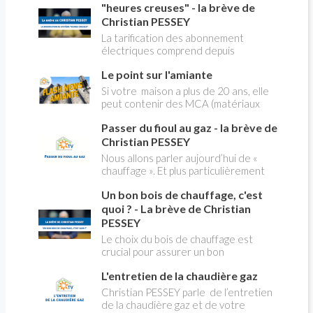
"heures creuses" - la brève de
Christian PESSEY
La tarification des abonnement
électriques comprend depuis
longtemps deux possibilités : heures
Le point sur l'amiante
pleines, heures creuses. Aujourd'hui
Christian PESSEY vous explique tout
Si votre maison a plus de 20 ans, elle
ce qu'il faut savoir sur la nouvelle
peut contenir des MCA (matériaux
modification du système "heures
contenant de l'amiante) ! Pas de
creuses" qui concerne près de 15
Passer du fioul au gaz - la brève de
panique, on fait le point dans notre
millions de Français !
flash news n°3 spéciale Amiante et
Christian PESSEY
ses dangers avec Christian Pessey
Nous allons parler aujourd’hui de «
chauffage ». Et plus particulièrement
du changement d’énergie. Nous allons
Un bon bois de chauffage, c'est
aborder l’abandon du fioul au profit du
gaz.
quoi ? - La brève de Christian
PESSEY
Le choix du bois de chauffage est
crucial pour assurer un bon
rendement énergétique et limiter
L'entretien de la chaudière gaz
l'impact environnemental. Mais
comment reconnaître un bois de
Christian PESSEY parle de l’entretien
qualité ? Plusieurs critères entrent en
de la chaudière gaz et de votre