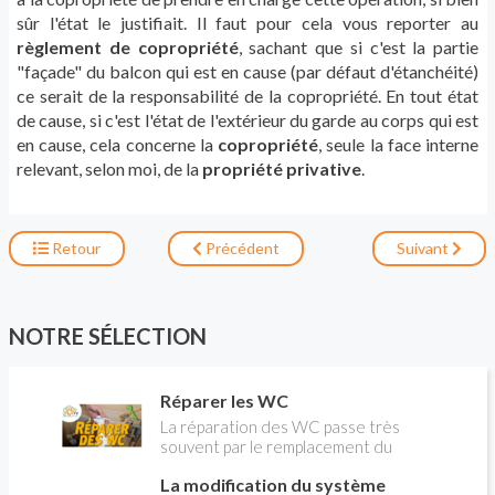
sûr l'état le justifiait. Il faut pour cela vous reporter au
règlement de copropriété
, sachant que si c'est la partie
"façade" du balcon qui est en cause (par défaut d'étanchéité)
ce serait de la responsabilité de la copropriété. En tout état
de cause, si c'est l'état de l'extérieur du garde au corps qui est
en cause, cela concerne la
copropriété
, seule la face interne
relevant, selon moi, de la
propriété privative
.
Retour
Précédent
Suivant
NOTRE SÉLECTION
Réparer les WC
La réparation des WC passe très
souvent par le remplacement du
robinet flotteur. Tuto pour tout vous
La modification du système
expliquer