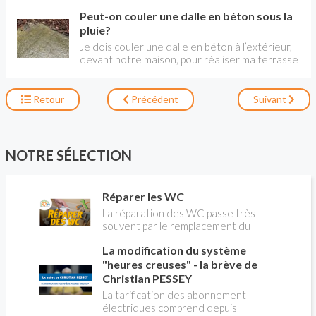
mettre en œuvre, bon marché, il permet de
béton, on aura recours à une livraison par
Peut-on couler une dalle en béton sous la
réaliser des structures solides comme des
camion-toupie.
dalles de sol ou d'étages, des murs (béton
pluie?
banché) et autres ouvrages. Voici 10
Je dois couler une dalle en béton à l’extérieur,
questions-réponses sur le sujet.
devant notre maison, pour réaliser ma terrasse
(qui sera dallée par la suite). Mais avec le temps
d'averses qu’il fait actuellement, je remets
toujours au lendemain pour ne pas le faire sous
Retour
Précédent
Suivant
la pluie. Quelles seraient les conséquences sur
la solidité de l’ouvrage ? Faut-il prévoir un
adjuvant ? Fred
NOTRE SÉLECTION
Réparer les WC
La réparation des WC passe très
souvent par le remplacement du
robinet flotteur. Tuto pour tout vous
La modification du système
expliquer
"heures creuses" - la brève de
Christian PESSEY
La tarification des abonnement
électriques comprend depuis