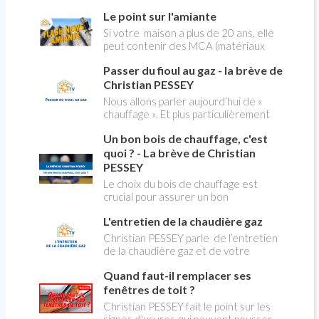
longtemps deux possibilités : heures
Le point sur l'amiante
pleines, heures creuses. Aujourd'hui
Christian PESSEY vous explique tout
Si votre maison a plus de 20 ans, elle
ce qu'il faut savoir sur la nouvelle
peut contenir des MCA (matériaux
modification du système "heures
contenant de l'amiante) ! Pas de
creuses" qui concerne près de 15
Passer du fioul au gaz - la brève de
panique, on fait le point dans notre
millions de Français !
flash news n°3 spéciale Amiante et
Christian PESSEY
ses dangers avec Christian Pessey
Nous allons parler aujourd’hui de «
chauffage ». Et plus particulièrement
du changement d’énergie. Nous allons
Un bon bois de chauffage, c'est
aborder l’abandon du fioul au profit du
gaz.
quoi ? - La brève de Christian
PESSEY
Le choix du bois de chauffage est
crucial pour assurer un bon
rendement énergétique et limiter
L'entretien de la chaudière gaz
l'impact environnemental. Mais
comment reconnaître un bois de
Christian PESSEY parle de l’entretien
qualité ? Plusieurs critères entrent en
de la chaudière gaz et de votre
jeu : le type d'essence, le taux
système de chauffage central. Si vous
d'humidité, la densité et la saison de
Quand faut-il remplacer ses
avez un système par radiateurs ou un
coupe.
plancher chauffant, qui sont alimentés
fenêtres de toit ?
par une chaudière au gaz, vous devez
Christian PESSEY fait le point sur les
faire entretenir celle-ci une fois par