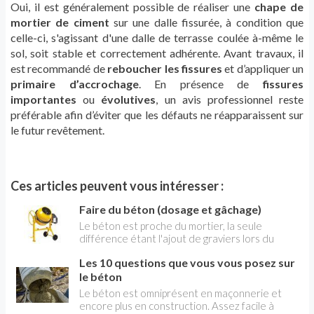
Oui, il est généralement possible de réaliser une
chape de
mortier de ciment
sur une dalle fissurée, à condition que
celle-ci, s'agissant d'une dalle de terrasse coulée à-même le
sol, soit stable et correctement adhérente. Avant travaux, il
est recommandé de
reboucher les fissures
et d’appliquer un
primaire d’accrochage
. En présence de
fissures
importantes
ou
évolutives
, un avis professionnel reste
préférable afin d’éviter que les défauts ne réapparaissent sur
le futur revêtement.
Ces articles peuvent vous intéresser :
Faire du béton (dosage et gâchage)
Le béton est proche du mortier, la seule
différence étant l'ajout de graviers lors du
gâchage. On peut gâcher à la main pour les
Les 10 questions que vous vous posez sur
faibles quantités, mais on utilise le plus souvent
une bétonnière, qui facilite grandement les
le béton
opérations lorsqu’il s’agit de couler une dalle
Le béton est omniprésent en maçonnerie et
ou de réaliser des travaux de coffrage
encore plus en construction. Assez facile à
importants. Pour une grosse quantité de