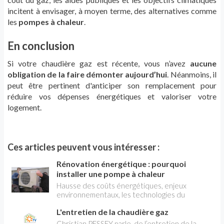
incitent à envisager, à moyen terme, des alternatives comme
les
pompes à chaleur
.
En conclusion
Si votre chaudière gaz est récente, vous n’avez
aucune
obligation de la faire démonter aujourd’hui
. Néanmoins, il
peut être pertinent d'anticiper son remplacement pour
réduire vos dépenses énergétiques et valoriser votre
logement.
Ces articles peuvent vous intéresser :
Rénovation énergétique : pourquoi
installer une pompe à chaleur
Hausse des coûts énergétiques, enjeux
environnementaux, les technologies du
bâtiment continuent leur transition vers des
L'entretien de la chaudière gaz
modes de production d'électricité et de
chaleur plus économiques et écologiques. En
Christian PESSEY parle de l’entretien de la