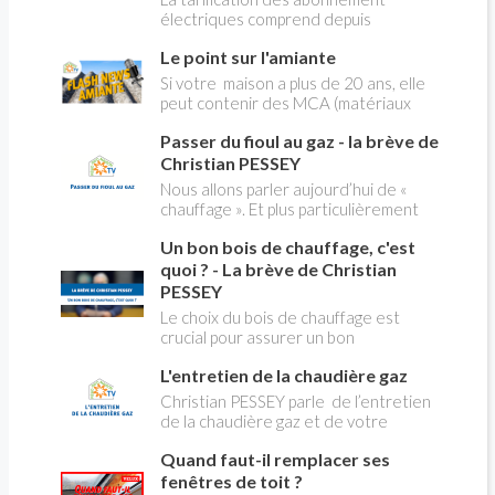
électriques comprend depuis
longtemps deux possibilités : heures
Le point sur l'amiante
pleines, heures creuses. Aujourd'hui
Christian PESSEY vous explique tout
Si votre maison a plus de 20 ans, elle
ce qu'il faut savoir sur la nouvelle
peut contenir des MCA (matériaux
modification du système "heures
contenant de l'amiante) ! Pas de
creuses" qui concerne près de 15
Passer du fioul au gaz - la brève de
panique, on fait le point dans notre
millions de Français !
flash news n°3 spéciale Amiante et
Christian PESSEY
ses dangers avec Christian Pessey
Nous allons parler aujourd’hui de «
chauffage ». Et plus particulièrement
du changement d’énergie. Nous allons
Un bon bois de chauffage, c'est
aborder l’abandon du fioul au profit du
gaz.
quoi ? - La brève de Christian
PESSEY
Le choix du bois de chauffage est
crucial pour assurer un bon
rendement énergétique et limiter
L'entretien de la chaudière gaz
l'impact environnemental. Mais
comment reconnaître un bois de
Christian PESSEY parle de l’entretien
qualité ? Plusieurs critères entrent en
de la chaudière gaz et de votre
jeu : le type d'essence, le taux
système de chauffage central. Si vous
d'humidité, la densité et la saison de
Quand faut-il remplacer ses
avez un système par radiateurs ou un
coupe.
plancher chauffant, qui sont alimentés
fenêtres de toit ?