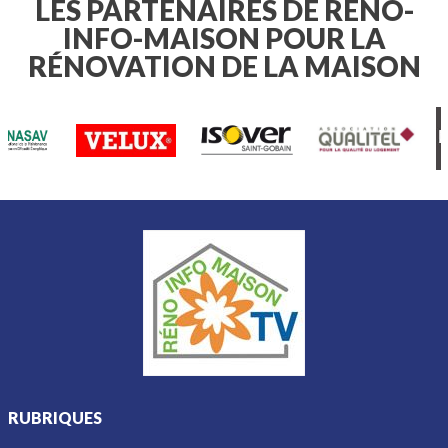
de fleurs ou votre potager , il est
LES PARTENAIRES DE RÉNO-
essentiel de connaître les règles
INFO-MAISON POUR LA
applicables à votre domicile.
RÉNOVATION DE LA MAISON
RUBRIQUES