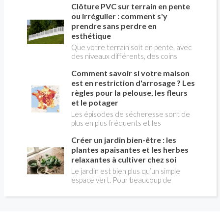
bois. Néanmoins, un certain nombre
spécialiste. Avant de contacter un
Clôture PVC sur terrain en pente
irremplaçable pour une salle de bain
de précautions sont à prendre pour
dépanneur, quelques vérifications
de qualité. Son installation n'est pas
ou irrégulier : comment s'y
renforcer cette résistance.
peuvent vous faire gagner du temps…
très compliquée.
prendre sans perdre en
et parfois éviter une facture
esthétique
importante.
Que votre terrain soit en pente, avec
des niveaux différents, des coins
bizarres ou des tailles hors du
Comment savoir si votre maison
commun : découvrez comment poser
une clôture en PVC qui s'ajuste
est en restriction d'arrosage ? Les
parfaitement à votre espace. Nos
règles pour la pelouse, les fleurs
astuces vous aideront à garder un
et le potager
rendu uniforme, résistant et
Les épisodes de sécheresse sont de
esthétique, sans que cela n'affecte la
plus en plus fréquents et les
beauté de votre extérieur.
restrictions d'arrosage concernent
Créer un jardin bien-être : les
désormais de nombreuses communes
françaises chaque été. Avant
plantes apaisantes et les herbes
d'arroser votre pelouse , vos massifs
relaxantes à cultiver chez soi
de fleurs ou votre potager , il est
Le jardin est bien plus qu’un simple
essentiel de connaître les règles
espace vert. Pour beaucoup de
applicables à votre domicile.
personnes, il représente un lieu où l’on
peut se détendre, ralentir le rythme
et se reconnecter avec la nature. En
choisissant les bonnes plantes, il est