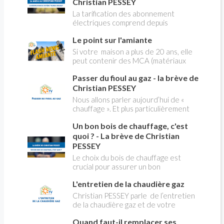
Christian PESSEY
La tarification des abonnement
électriques comprend depuis
longtemps deux possibilités : heures
Le point sur l'amiante
pleines, heures creuses. Aujourd'hui
Christian PESSEY vous explique tout
Si votre maison a plus de 20 ans, elle
ce qu'il faut savoir sur la nouvelle
peut contenir des MCA (matériaux
modification du système "heures
contenant de l'amiante) ! Pas de
creuses" qui concerne près de 15
Passer du fioul au gaz - la brève de
panique, on fait le point dans notre
millions de Français !
flash news n°3 spéciale Amiante et
Christian PESSEY
ses dangers avec Christian Pessey
Nous allons parler aujourd’hui de «
chauffage ». Et plus particulièrement
du changement d’énergie. Nous allons
Un bon bois de chauffage, c'est
aborder l’abandon du fioul au profit du
gaz.
quoi ? - La brève de Christian
PESSEY
Le choix du bois de chauffage est
crucial pour assurer un bon
rendement énergétique et limiter
L'entretien de la chaudière gaz
l'impact environnemental. Mais
comment reconnaître un bois de
Christian PESSEY parle de l’entretien
qualité ? Plusieurs critères entrent en
de la chaudière gaz et de votre
jeu : le type d'essence, le taux
système de chauffage central. Si vous
d'humidité, la densité et la saison de
Quand faut-il remplacer ses
avez un système par radiateurs ou un