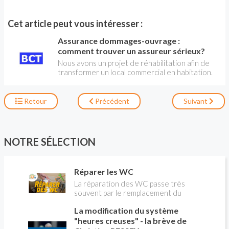
Cet article peut vous intéresser :
Assurance dommages-ouvrage :
comment trouver un assureur sérieux?
Nous avons un projet de réhabilitation afin de
transformer un local commercial en habitation.
Dans ce cadre et suivant vos conseils, je suis à
la recherche d'une assurance dommages-
ouvrage. C'est un vrai casse tête et comment
Retour
Précédent
Suivant
être sûr que nous avons affaire à une
entreprise sérieuse ? Caroline
NOTRE SÉLECTION
Réparer les WC
La réparation des WC passe très
souvent par le remplacement du
robinet flotteur. Tuto pour tout vous
La modification du système
expliquer
"heures creuses" - la brève de