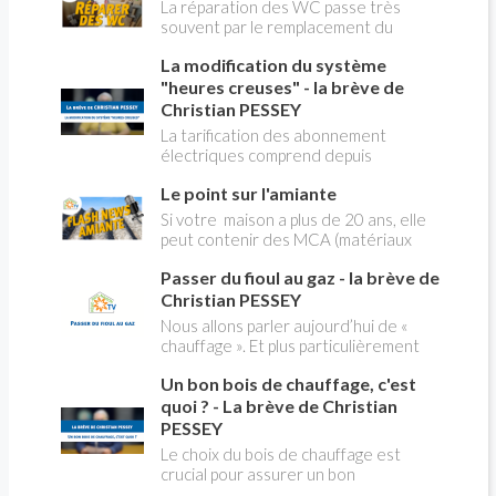
La réparation des WC passe très
souvent par le remplacement du
robinet flotteur. Tuto pour tout vous
La modification du système
expliquer
"heures creuses" - la brève de
Christian PESSEY
La tarification des abonnement
électriques comprend depuis
longtemps deux possibilités : heures
Le point sur l'amiante
pleines, heures creuses. Aujourd'hui
Christian PESSEY vous explique tout
Si votre maison a plus de 20 ans, elle
ce qu'il faut savoir sur la nouvelle
peut contenir des MCA (matériaux
modification du système "heures
contenant de l'amiante) ! Pas de
creuses" qui concerne près de 15
Passer du fioul au gaz - la brève de
panique, on fait le point dans notre
millions de Français !
flash news n°3 spéciale Amiante et
Christian PESSEY
ses dangers avec Christian Pessey
Nous allons parler aujourd’hui de «
chauffage ». Et plus particulièrement
du changement d’énergie. Nous allons
Un bon bois de chauffage, c'est
aborder l’abandon du fioul au profit du
gaz.
quoi ? - La brève de Christian
PESSEY
Le choix du bois de chauffage est
crucial pour assurer un bon
rendement énergétique et limiter