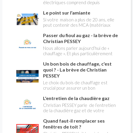
électriques comprend depuis
longtemps deux possibilités : heures
Le point sur l'amiante
pleines, heures creuses. Aujourd'hui
Christian PESSEY vous explique tout
Si votre maison a plus de 20 ans, elle
ce qu'il faut savoir sur la nouvelle
peut contenir des MCA (matériaux
modification du système "heures
contenant de l'amiante) ! Pas de
creuses" qui concerne près de 15
Passer du fioul au gaz - la brève de
panique, on fait le point dans notre
millions de Français !
flash news n°3 spéciale Amiante et
Christian PESSEY
ses dangers avec Christian Pessey
Nous allons parler aujourd’hui de «
chauffage ». Et plus particulièrement
du changement d’énergie. Nous allons
Un bon bois de chauffage, c'est
aborder l’abandon du fioul au profit du
gaz.
quoi ? - La brève de Christian
PESSEY
Le choix du bois de chauffage est
crucial pour assurer un bon
rendement énergétique et limiter
L'entretien de la chaudière gaz
l'impact environnemental. Mais
comment reconnaître un bois de
Christian PESSEY parle de l’entretien
qualité ? Plusieurs critères entrent en
de la chaudière gaz et de votre
jeu : le type d'essence, le taux
système de chauffage central. Si vous
d'humidité, la densité et la saison de
Quand faut-il remplacer ses
avez un système par radiateurs ou un
coupe.
plancher chauffant, qui sont alimentés
fenêtres de toit ?
par une chaudière au gaz, vous devez