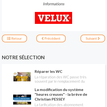
Informations
Retour
Précédent
Suivant
NOTRE SÉLECTION
Réparer les WC
La réparation des WC passe très
souvent par le remplacement du
robinet flotteur. Tuto pour tout vous
La modification du système
expliquer
"heures creuses" - la brève de
Christian PESSEY
La tarification des abonnement