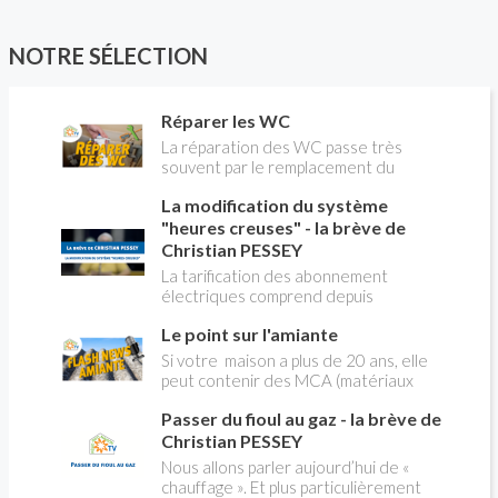
NOTRE SÉLECTION
Réparer les WC
La réparation des WC passe très
souvent par le remplacement du
robinet flotteur. Tuto pour tout vous
La modification du système
expliquer
"heures creuses" - la brève de
Christian PESSEY
La tarification des abonnement
électriques comprend depuis
longtemps deux possibilités : heures
Le point sur l'amiante
pleines, heures creuses. Aujourd'hui
Christian PESSEY vous explique tout
Si votre maison a plus de 20 ans, elle
ce qu'il faut savoir sur la nouvelle
peut contenir des MCA (matériaux
modification du système "heures
contenant de l'amiante) ! Pas de
creuses" qui concerne près de 15
Passer du fioul au gaz - la brève de
panique, on fait le point dans notre
millions de Français !
flash news n°3 spéciale Amiante et
Christian PESSEY
ses dangers avec Christian Pessey
Nous allons parler aujourd’hui de «
chauffage ». Et plus particulièrement