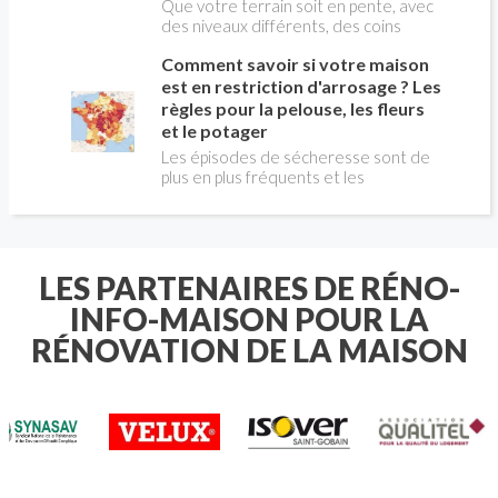
Que votre terrain soit en pente, avec
des niveaux différents, des coins
bizarres ou des tailles hors du
Comment savoir si votre maison
commun : découvrez comment poser
une clôture en PVC qui s'ajuste
est en restriction d'arrosage ? Les
parfaitement à votre espace. Nos
règles pour la pelouse, les fleurs
astuces vous aideront à garder un
et le potager
rendu uniforme, résistant et
Les épisodes de sécheresse sont de
esthétique, sans que cela n'affecte la
plus en plus fréquents et les
beauté de votre extérieur.
restrictions d'arrosage concernent
désormais de nombreuses communes
françaises chaque été. Avant
d'arroser votre pelouse , vos massifs
de fleurs ou votre potager , il est
LES PARTENAIRES DE RÉNO-
essentiel de connaître les règles
INFO-MAISON POUR LA
applicables à votre domicile.
RÉNOVATION DE LA MAISON