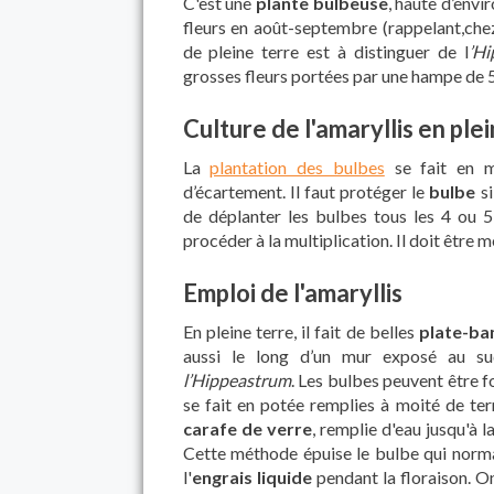
C'est une
plante bulbeuse
, haute d’envir
fleurs en août-septembre (rappelant,ch
de pleine terre est à distinguer de l
’H
grosses fleurs portées par une hampe de 5
Culture de l'amaryllis en ple
La
plantation des bulbes
se fait en m
d’écartement. Il faut protéger le
bulbe
si
de déplanter les bulbes tous les 4 ou 
procéder à la multiplication. Il doit être
Emploi de l'amaryllis
En pleine terre, il fait de belles
plate-ba
aussi le long d’un mur exposé au s
l’Hippeastrum
. Les bulbes peuvent être 
se fait en potée remplies à moité de terr
carafe de verre
, remplie d'eau jusqu'à 
Cette méthode épuise le bulbe qui normal
l'
engrais liquide
pendant la floraison. On