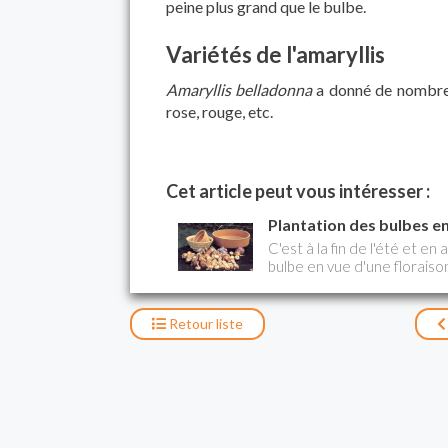
peine plus grand que le bulbe.
Variétés de l'amaryllis
Amaryllis belladonna
a donné de nombreus
rose, rouge, etc.
Cet article peut vous intéresser :
Plantation des bulbes e
C'est à la fin de l'été et e
bulbe en vue d'une floraison 
résultat est spectaculaire.
Retour
liste