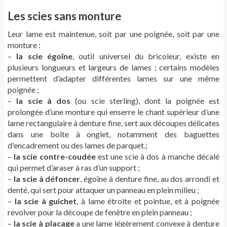
Les scies sans monture
Leur lame est maintenue, soit par une poignée, soit par une
monture :
–
la scie égoïne
, outil universel du bricoleur, existe en
plusieurs longueurs et largeurs de lames ; certains modèles
permettent d’adapter différentes lames sur une même
poignée ;
–
la scie à dos
(ou scie sterling), dont la poignée est
prolongée d’une monture qui enserre le chant supérieur d’une
lame rectangulaire à denture fine, sert aux découpes délicates
dans une boîte à onglet, notamment des baguettes
d'encadrement ou des lames de parquet.;
–
la scie contre-coudée
est une scie à dos à manche décalé
qui permet d’araser à ras d’un support ;
–
la scie à défoncer
, égoïne à denture fine, au dos arrondi et
denté, qui sert pour attaquer un panneau en plein milieu ;
–
la scie à guichet
, à lame étroite et pointue, et à poignée
revolver pour la découpe de fenêtre en plein panneau ;
–
la scie à placage
a une lame légèrement convexe à denture