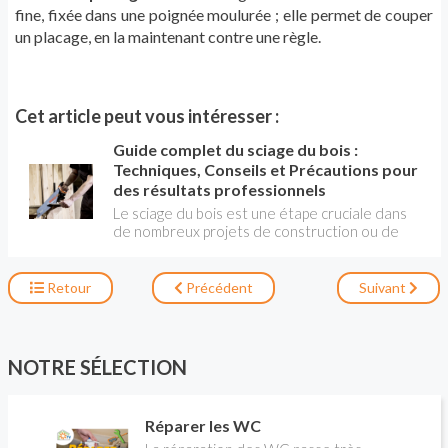
fine, fixée dans une poignée moulurée ; elle permet de couper
un placage, en la maintenant contre une règle.
Cet article peut vous intéresser :
Guide complet du sciage du bois :
Techniques, Conseils et Précautions pour
des résultats professionnels
Le sciage du bois est une étape cruciale dans
de nombreux projets de construction ou de
menuiserie. Il englobe le débit de toutes les
pièces nécessaires à un projet, ainsi que les
découpes spécifiques pour préparer les
Retour
Précédent
Suivant
éléments à l'assemblage. Découvrez dans cet
article des conseils pratiques pour optimiser
vos opérations de sciage et obtenir des
résultats précis et professionnels.
NOTRE SÉLECTION
Réparer les WC