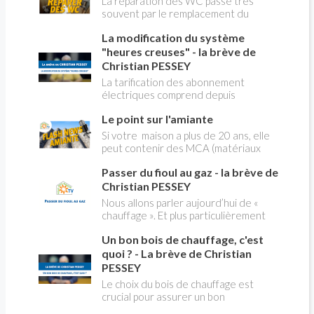
La réparation des WC passe très
souvent par le remplacement du
robinet flotteur. Tuto pour tout vous
La modification du système
expliquer
"heures creuses" - la brève de
Christian PESSEY
La tarification des abonnement
électriques comprend depuis
longtemps deux possibilités : heures
Le point sur l'amiante
pleines, heures creuses. Aujourd'hui
Christian PESSEY vous explique tout
Si votre maison a plus de 20 ans, elle
ce qu'il faut savoir sur la nouvelle
peut contenir des MCA (matériaux
modification du système "heures
contenant de l'amiante) ! Pas de
creuses" qui concerne près de 15
Passer du fioul au gaz - la brève de
panique, on fait le point dans notre
millions de Français !
flash news n°3 spéciale Amiante et
Christian PESSEY
ses dangers avec Christian Pessey
Nous allons parler aujourd’hui de «
chauffage ». Et plus particulièrement
du changement d’énergie. Nous allons
Un bon bois de chauffage, c'est
aborder l’abandon du fioul au profit du
gaz.
quoi ? - La brève de Christian
PESSEY
Le choix du bois de chauffage est
crucial pour assurer un bon
rendement énergétique et limiter