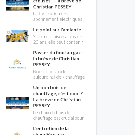
creuses" - la brève de
Christian PESSEY
La tarification des
abonnement électriques
comprend depuis
Le point sur l'amiante
longtemps deux
possibilités : heures
Si votre maison a plus de
pleines, heures creuses.
20 ans, elle peut contenir
Aujourd'hui Christian
des MCA (matériaux
PESSEY vous explique tout
Passer du fioul au gaz -
contenant de l'amiante) !
ce qu'il faut savoir sur la
Pas de panique, on fait le
la brève de Christian
nouvelle modification du
point dans notre flash
PESSEY
système "heures creuses"
news n°3 spéciale
Nous allons parler
qui concerne près de 15
Amiante et ses dangers
aujourd’hui de « chauffage
millions de Français !
avec Christian Pessey
». Et plus particulièrement
Un bon bois de
du changement d’énergie.
Nous allons aborder
chauffage, c'est quoi ? -
l’abandon du fioul au profit
La brève de Christian
du gaz.
PESSEY
Le choix du bois de
chauffage est crucial pour
assurer un bon
L'entretien de la
rendement énergétique
et limiter l'impact
chaudière gaz