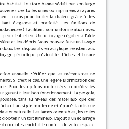
otre habitat. Le store banne séduit par son large
rouveriez des toiles unies ou imprimées à rayures
ent conçus pour limiter la chaleur grâce à
des
alliant élégance et praticité. Les finitions de
audacieuses) facilitent son uniformisation avec
si peu d'entretien. Un nettoyage régulier à l'aide
sière et les débris. Vous pouvez faire un lavage
 doux. Les dispositifs en acrylique résistent aux
nçage périodique prévient les tâches et l'usure
ection annuelle. Vérifiez que les mécanismes ne
nts. Si c'est le cas, une légère lubrification des
me. Pour les options motorisées, contrôlez les
ur garantir leur bon fonctionnement. La pergola,
n poussée, tant au niveau des matériaux que des
ffichent
un style moderne et épuré
, tandis que
le et naturelle. Les lames orientables, les toiles
d'obtenir un toit lumineux. L'ajout d'un éclairage
'enceintes enrichit le confort de votre espace.