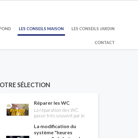
ÉPOND
LES CONSEILS MAISON
LES CONSEILS JARDIN
CONTACT
OTRE SÉLECTION
Réparer les WC
La réparation des WC
passe très souvent par le
remplacement du robinet
La modification du
flotteur. Tuto pour tout
vous expliquer
système "heures