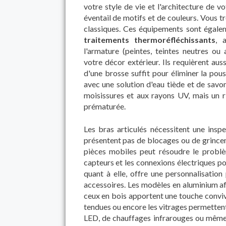
votre style de vie et l'architecture de v
éventail de motifs et de couleurs. Vous t
classiques. Ces équipements sont égalem
traitements thermoréfléchissants
, 
l'armature (peintes, teintes neutres ou 
votre décor extérieur. Ils requièrent aus
d'une brosse suffit pour éliminer la pous
avec une solution d'eau tiède et de savon
moisissures et aux rayons UV, mais un ri
prématurée.
Les bras articulés nécessitent une insp
présentent pas de blocages ou de grinceme
pièces mobiles peut résoudre le problè
capteurs et les connexions électriques po
quant à elle, offre une personnalisatio
accessoires. Les modèles en aluminium a
ceux en bois apportent une touche convivia
tendues ou encore les vitrages permettent 
LED, de chauffages infrarouges ou même d