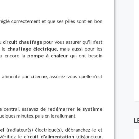
réglé correctement et que ses piles sont en bon
u circuit chauffage
pour vous assurer qu'il n'est
r le
chauffage électrique
, mais aussi pour les
u encore la
pompe à chaleur
qui ont besoin
l
alimenté par
citerne
, assurez-vous quelle n'est
e central, essayez de
redémarrer le système
uelques minutes, puis en le rallumant.
L
el
(radiateur(s) électrique(s), débranchez-le et
Vérifiez le
circuit d'alimentation
(disjoncteur,