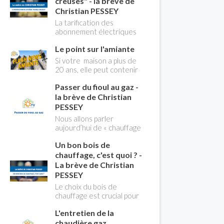
creuses" - la brève de
Christian PESSEY
La tarification des
abonnement électriques
comprend depuis
Le point sur l'amiante
longtemps deux
possibilités : heures
Si votre maison a plus de
pleines, heures creuses.
20 ans, elle peut contenir
Aujourd'hui Christian
des MCA (matériaux
PESSEY vous explique tout
Passer du fioul au gaz -
contenant de l'amiante) !
ce qu'il faut savoir sur la
Pas de panique, on fait le
la brève de Christian
nouvelle modification du
point dans notre flash
PESSEY
système "heures creuses"
news n°3 spéciale
Nous allons parler
qui concerne près de 15
Amiante et ses dangers
aujourd’hui de « chauffage
millions de Français !
avec Christian Pessey
». Et plus particulièrement
Un bon bois de
du changement d’énergie.
Nous allons aborder
chauffage, c'est quoi ? -
l’abandon du fioul au profit
La brève de Christian
du gaz.
PESSEY
Le choix du bois de
chauffage est crucial pour
assurer un bon
L'entretien de la
rendement énergétique
et limiter l'impact
chaudière gaz