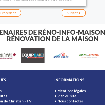
er, voire les désembouer. Ce sont des
pouvez réaliser la purge vous-même mais le
t d'un professionnel.
Précédent
Suivant
TENAIRES DE RÉNO-INFO-MAISON
RÉNOVATION DE LA MAISON
UES
INFORMATIONS
s
Mentions légales
utés
Plan du site
on de Christian - TV
Nous contacter