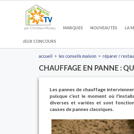
MARQUES
NOUVEAUTÉS
LA M
par Christian Pessey
JEUX CONCOURS
accueil
>
les conseils maison
>
réparer / resta
CHAUFFAGE EN PANNE : QUE
Les pannes de chauffage interviennent 
puisque c'est le moment où l'installa
diverses et variées et sont fonctio
causes de pannes classiques.