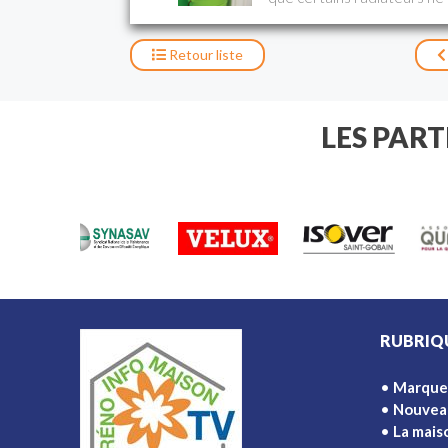
doute les purger les vidang
opérations basiques. Vous 
désembouage est du ressor
Retour
liste
LES PAR
RUBRIQ
Marque
Nouvea
La mais