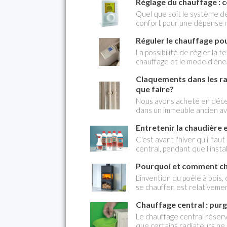
Réglage du chauffage : 
Quel que soit le système de 
confort pour une dépense mi
savoir régler le système que 
Réguler le chauffage pou
La possibilité de régler la 
chauffage et le mode d’éner
température ambiante dans t
Claquements dans les ra
atteindre.
que faire?
Nous avons acheté en déce
dans un immeuble ancien ave
pas que des nuisances sonore
Entretenir la chaudière 
chambre des claquements su
répètent toutes les heures 
C'est avant l'hiver qu'il fa
des tuyaux dans le faux pla
central, pendant que l'insta
couvert qu'il est prévu un
et de produits sont nécessa
de date. Est-ce que les frai
Pourquoi et comment cho
? Marie
L’invention du poêle à bois,
se chauffer, est relativeme
États-Unis, même si l’Europ
Chauffage central : pur
Alsace – a développé des a
massifs de cheminée qu’à de
Le chauffage central réserv
Les poêles disponibles sur 
que certains radiateurs ne c