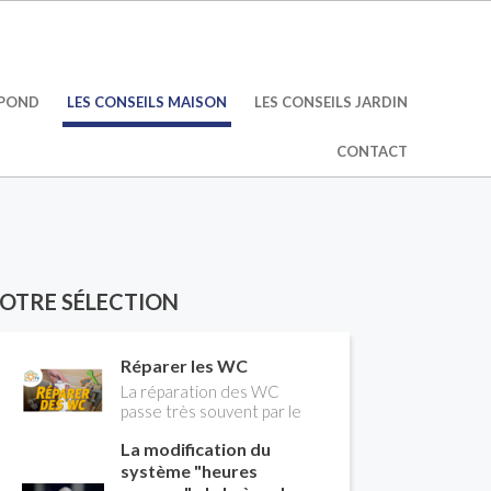
ÉPOND
LES CONSEILS MAISON
LES CONSEILS JARDIN
CONTACT
OTRE SÉLECTION
Réparer les WC
La réparation des WC
passe très souvent par le
remplacement du robinet
La modification du
flotteur. Tuto pour tout
vous expliquer
système "heures