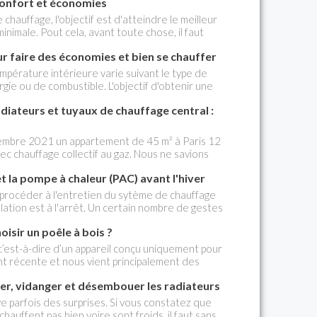
confort et économies
chauffage, l'objectif est d'atteindre le meilleur
nimale. Pout cela, avant toute chose, il faut
l'on utilise.
r faire des économies et bien se chauffer
température intérieure varie suivant le type de
gie ou de combustible. L'objectif d'obtenir une
out le logement à 19° C n'est pas facile à
diateurs et tuyaux de chauffage central :
mbre 2021 un appartement de 45 m² à Paris 12
c chauffage collectif au gaz. Nous ne savions
s existaient. Si j'utilise le radiateur de la
et la pompe à chaleur (PAC) avant l'hiver
ivis de détonations importantes (de 1 à 3) se
et demi de 7 h à 23 h 30. Les bruits proviennent
ut procéder à l'entretien du sytème de chauffage
fond. La copropriété ne veut pas intervenir sous
llation est à l'arrêt. Un certain nombre de gestes
 changement de chaudière mais elle ne donne pas
ires.
s de réparations (s'ils existent) sont à ma charge
isir un poêle à bois ?
 c’est-à-dire d’un appareil conçu uniquement pour
nt récente et nous vient principalement des
e centrale – Russie, Allemagne et chez nous en
ger, vidanger et désembouer les radiateurs
ppareils s’apparentant davantage à des inserts
s poêles individuels. Ils ont beaucoup évolué.
e parfois des surprises. Si vous constatez que
notre marché sont design et de haute qualité.
hauffent pas bien voire sont froids, il faut sans