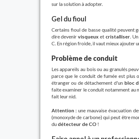
sur la solution à adopter.
Gel du fioul
Certains fioul de basse qualité peuvent ge
dire devenir
visqueux
et
cristalliser
. Un
C. En région froide, il vaut mieux ajouter 
Problème de conduit
Les appareils au bois ou au granulés peuv
parce que le conduit de fumée est plus 
étranger ou de détachement d'un
bloc d
faite examiner le conduit notamment au n
fait leur nid.
Attention :
une mauvaise évacuation des
(monoxyde de carbone) qui peut être morte
du
détecteur de CO
!
Faire appel à un professionn