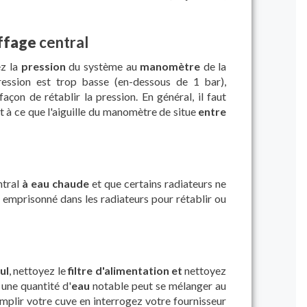
uffage
central
ez la
pression
du système au
manomètre
de la
pression est trop basse (en-dessous de 1 bar),
façon de rétablir la pression. En général, il faut
ant à ce que l'aiguille du manomètre de situe
entre
ntral
à eau chaude
et que certains radiateurs ne
emprisonné dans les radiateurs pour rétablir ou
ul
, nettoyez le
filtre d'alimentation et
nettoyez
 une quantité d'
eau
notable peut se mélanger au
remplir votre cuve en interrogez votre fournisseur