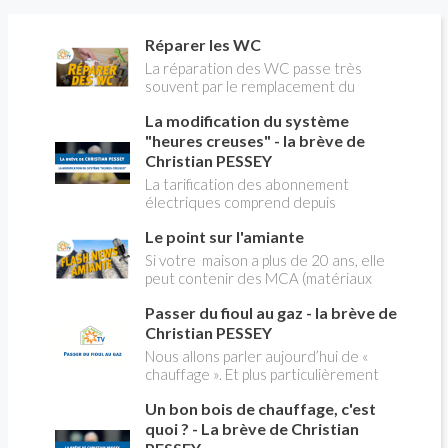
Réparer les WC
La réparation des WC passe très
souvent par le remplacement du
robinet flotteur. Tuto pour tout vous
La modification du système
expliquer
"heures creuses" - la brève de
Christian PESSEY
La tarification des abonnement
électriques comprend depuis
longtemps deux possibilités : heures
Le point sur l'amiante
pleines, heures creuses. Aujourd'hui
Christian PESSEY vous explique tout
Si votre maison a plus de 20 ans, elle
ce qu'il faut savoir sur la nouvelle
peut contenir des MCA (matériaux
modification du système "heures
contenant de l'amiante) ! Pas de
creuses" qui concerne près de 15
Passer du fioul au gaz - la brève de
panique, on fait le point dans notre
millions de Français !
flash news n°3 spéciale Amiante et
Christian PESSEY
ses dangers avec Christian Pessey
Nous allons parler aujourd’hui de «
chauffage ». Et plus particulièrement
du changement d’énergie. Nous allons
Un bon bois de chauffage, c'est
aborder l’abandon du fioul au profit du
gaz.
quoi ? - La brève de Christian