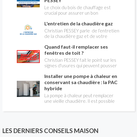
PESSEY
Le choix du bois de chauffage est
crucial pour assurer un bon
rendement énergétique et limiter
L'entretien de la chaudière gaz
l'impact environnemental. Mais
comment reconnaître un bois de
Christian PESSEY parle de l’entretien
qualité ? Plusieurs critères entrent en
de la chaudière gaz et de votre
jeu : le type d'essence, le taux
système de chauffage central. Si vous
d'humidité, la densité et la saison de
Quand faut-il remplacer ses
avez un système par radiateurs ou un
coupe.
plancher chauffant, qui sont alimentés
fenêtres de toit ?
par une chaudière au gaz, vous devez
Christian PESSEY fait le point sur les
faire entretenir celle-ci une fois par
signes d'usures qui peuvent pousser
an, que vous soyez locataire ou
au remplacement des fenêtres de
propriétaire occupant. C’est la même
Installer une pompe à chaleur en
toit. En remplaçant vos fenêtre de toit
chose pour un chauffe-bains au gaz.
vous ferez des économies de
conservant sa chaudière : la PAC
C’est une obligation légale. Si vous ne
chauffage et vous améliorerez le
hybride
le faites pas, votre responsabilité
confort des combles qui en sont
La pompe à chaleur peut remplacer
pourra être engagée en cas
équipées.
une vieille chaudière. Il est possible
d’accident, et vous ne serez pas
aussi de combiner une PAC avec
couvert par votre assurance.
l'énergie initialement utilisée (gaz ou
fioul) : on parle alors de "pompe à
chaleur hybride". Comment ça marche?
Est-ce intéressant économiquement?
LES DERNIERS CONSEILS MAISON
Peut-on bénéficier d'aides comme le