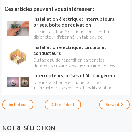
Ces articles peuvent vous intéresser :
Installation électrique : interrupteurs,
prises, boîte de rédivation
Une installation électrique comprend un
disjoncteur d'abonné, un tableau de
répartition, des disjoncteurs protégeant des
Installation électrique : circuits et
circuits. Tout ce dispositif sert à fournir ou à
mettre à disposition du courant électrique à un
conducteurs
certain nombre d'équipement : interrupteur,
Du tableau de répartition partent les
prises, boîte de dérivation. VOIR AUSSI :
différents circuits destinés à alimenter les
INSTALLATION ÉLECTRIQUE : DISJONCTEUR
prises, les éclairages et certains appareils
PRINCIPAL ET TABLEAU DE RÉPARTITION
Interrupteurs, prises et fils dangereux
exigeant une alimentation et un raccordement
VOIR AUSSI : INSTALLATION ÉLECTRIQUE :
directs. Chaque circuit est protégé par un
Une installation électrique dont les
CIRCUITS ET CONDUCTEURS
disjoncteur d'ampérage adapté aux appareils
interrupteurs, les prises et les fils sont hors
alimentés. Il en est de même pour le diamètre
d'âge est particulièrement dangereuse. Les
des conducteurs.
risques d'électrocution, mais aussi d'incendies
sont importants. Elle doit être refait au plus vite
Retour
Précédent
Suivant
en adoptants des matériels aux normes .
NOTRE SÉLECTION