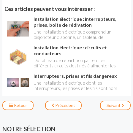
Ces articles peuvent vous intéresser :
Installation électrique : interrupteurs,
prises, boîte de rédivation
Une installation électrique comprend un
disjoncteur d'abonné, un tableau de
répartition, des disjoncteurs protégeant des
Installation électrique : circuits et
circuits. Tout ce dispositif sert à fournir ou à
mettre à disposition du courant électrique à un
conducteurs
certain nombre d'équipement : interrupteur,
Du tableau de répartition partent les
prises, boîte de dérivation. VOIR AUSSI :
différents circuits destinés à alimenter les
INSTALLATION ÉLECTRIQUE : DISJONCTEUR
prises, les éclairages et certains appareils
PRINCIPAL ET TABLEAU DE RÉPARTITION
Interrupteurs, prises et fils dangereux
exigeant une alimentation et un raccordement
VOIR AUSSI : INSTALLATION ÉLECTRIQUE :
directs. Chaque circuit est protégé par un
Une installation électrique dont les
CIRCUITS ET CONDUCTEURS
disjoncteur d'ampérage adapté aux appareils
interrupteurs, les prises et les fils sont hors
alimentés. Il en est de même pour le diamètre
d'âge est particulièrement dangereuse. Les
des conducteurs.
risques d'électrocution, mais aussi d'incendies
sont importants. Elle doit être refait au plus vite
Retour
Précédent
Suivant
en adoptants des matériels aux normes .
NOTRE SÉLECTION