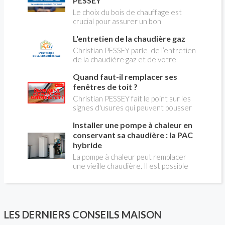
PESSEY
Le choix du bois de chauffage est
crucial pour assurer un bon
rendement énergétique et limiter
L'entretien de la chaudière gaz
l'impact environnemental. Mais
comment reconnaître un bois de
Christian PESSEY parle de l’entretien
qualité ? Plusieurs critères entrent en
de la chaudière gaz et de votre
jeu : le type d'essence, le taux
système de chauffage central. Si vous
d'humidité, la densité et la saison de
Quand faut-il remplacer ses
avez un système par radiateurs ou un
coupe.
plancher chauffant, qui sont alimentés
fenêtres de toit ?
par une chaudière au gaz, vous devez
Christian PESSEY fait le point sur les
faire entretenir celle-ci une fois par
signes d'usures qui peuvent pousser
an, que vous soyez locataire ou
au remplacement des fenêtres de
propriétaire occupant. C’est la même
Installer une pompe à chaleur en
toit. En remplaçant vos fenêtre de toit
chose pour un chauffe-bains au gaz.
vous ferez des économies de
conservant sa chaudière : la PAC
C’est une obligation légale. Si vous ne
chauffage et vous améliorerez le
hybride
le faites pas, votre responsabilité
confort des combles qui en sont
La pompe à chaleur peut remplacer
pourra être engagée en cas
équipées.
une vieille chaudière. Il est possible
d’accident, et vous ne serez pas
aussi de combiner une PAC avec
couvert par votre assurance.
l'énergie initialement utilisée (gaz ou
fioul) : on parle alors de "pompe à
chaleur hybride". Comment ça marche?
Est-ce intéressant économiquement?
LES DERNIERS CONSEILS MAISON
Peut-on bénéficier d'aides comme le