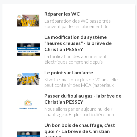
Réparer les WC
La réparation des WC passe très
souvent par le remplacement du
robinet flotteur. Tuto pour tout vous
La modification du système
expliquer
"heures creuses" - la brève de
Christian PESSEY
La tarification des abonnement
électriques comprend depuis
longtemps deux possibilités : heures
Le point sur l'amiante
pleines, heures creuses. Aujourd'hui
Christian PESSEY vous explique tout
Si votre maison a plus de 20 ans, elle
ce qu'il faut savoir sur la nouvelle
peut contenir des MCA (matériaux
modification du système "heures
contenant de l'amiante) ! Pas de
creuses" qui concerne près de 15
Passer du fioul au gaz - la brève de
panique, on fait le point dans notre
millions de Français !
flash news n°3 spéciale Amiante et
Christian PESSEY
ses dangers avec Christian Pessey
Nous allons parler aujourd’hui de «
chauffage ». Et plus particulièrement
du changement d’énergie. Nous allons
Un bon bois de chauffage, c'est
aborder l’abandon du fioul au profit du
gaz.
quoi ? - La brève de Christian