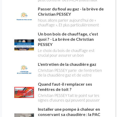
modification du système "heures
contenant de l'amiante) ! Pas de
creuses" qui concerne près de 15
Passer du fioul au gaz - la brève de
panique, on fait le point dans notre
millions de Français !
flash news n°3 spéciale Amiante et
Christian PESSEY
ses dangers avec Christian Pessey
Nous allons parler aujourd’hui de «
chauffage ». Et plus particulièrement
du changement d’énergie. Nous allons
Un bon bois de chauffage, c'est
aborder l’abandon du fioul au profit du
gaz.
quoi ? - La brève de Christian
PESSEY
Le choix du bois de chauffage est
crucial pour assurer un bon
rendement énergétique et limiter
L'entretien de la chaudière gaz
l'impact environnemental. Mais
comment reconnaître un bois de
Christian PESSEY parle de l’entretien
qualité ? Plusieurs critères entrent en
de la chaudière gaz et de votre
jeu : le type d'essence, le taux
système de chauffage central. Si vous
d'humidité, la densité et la saison de
Quand faut-il remplacer ses
avez un système par radiateurs ou un
coupe.
plancher chauffant, qui sont alimentés
fenêtres de toit ?
par une chaudière au gaz, vous devez
Christian PESSEY fait le point sur les
faire entretenir celle-ci une fois par
signes d'usures qui peuvent pousser
an, que vous soyez locataire ou
au remplacement des fenêtres de
propriétaire occupant. C’est la même
Installer une pompe à chaleur en
toit. En remplaçant vos fenêtre de toit
chose pour un chauffe-bains au gaz.
vous ferez des économies de
conservant sa chaudière : la PAC