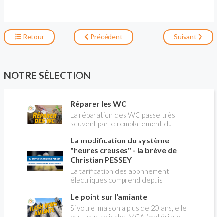
Retour
Précédent
Suivant
NOTRE SÉLECTION
Réparer les WC
La réparation des WC passe très
souvent par le remplacement du
robinet flotteur. Tuto pour tout vous
La modification du système
expliquer
"heures creuses" - la brève de
Christian PESSEY
La tarification des abonnement
électriques comprend depuis
longtemps deux possibilités : heures
Le point sur l'amiante
pleines, heures creuses. Aujourd'hui
Christian PESSEY vous explique tout
Si votre maison a plus de 20 ans, elle
ce qu'il faut savoir sur la nouvelle
peut contenir des MCA (matériaux